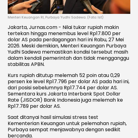
Menteri Keuangan RI, Purbaya Yudhi Sadewa. (Foto: Ist)
Jakarta, Jurnas.com - Nilai tukar rupiah makin
tertekan hingga menembus level Rp17.800 per
dolar AS pada perdagangan hari ini Rabu, 27 Mei
2026. Meski demikian, Menteri Keuangan Purbaya
Yudhi Sadewa memastikan kondisi tersebut masih
dalam kendali pemerintah dan tidak mengganggu
stabilitas APBN.
Kurs rupiah ditutup melemah 52 poin atau 0,29
persen ke level Rp17.796 per dolar AS pada hari ini,
dari posisi sebelumnya Rp17.744 per dolar AS.
Sementara kurs Jakarta Interbank Spot Dollar
Rate (JISDOR) Bank Indonesia juga melemah ke
Rp17.789 per dolar AS.
Saat ditanyai hasil simulasi stress test
Kementerian Keuangan untuk pelemahan rupiah,
Purbaya sempat menjawabnya dengan sedikit
bercanda.