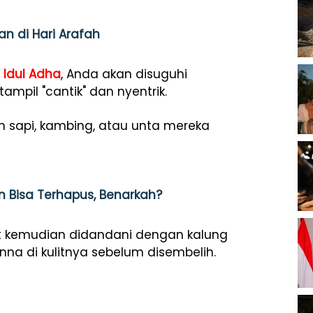
an di Hari Arafah
g
Idul Adha
, Anda akan disuguhi
il "cantik" dan nyentrik.
n sapi, kambing, atau unta mereka
 Bisa Terhapus, Benarkah?
ut kemudian didandani dengan kalung
na di kulitnya sebelum disembelih.