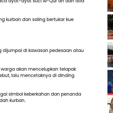
a ayat-ayat suci Al-Qur`an dan doa
g kurban dan saling bertukar kue
ing dijumpai di kawasan pedesaan atau
n warga akan mencelupkan telapak
but, lalu mencetaknya di dinding
bagai simbol keberkahan dan penanda
dah kurban.