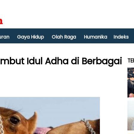
uran
Gaya Hidup
Olah Raga
Humanika
Indeks
ambut Idul Adha di Berbagai
TE