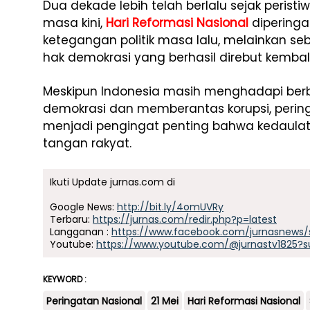
Dua dekade lebih telah berlalu sejak peristi
masa kini,
Hari Reformasi Nasional
diperinga
ketegangan politik masa lalu, melainkan s
hak demokrasi yang berhasil direbut kembali
Meskipun Indonesia masih menghadapi be
demokrasi dan memberantas korupsi, perin
menjadi pengingat penting bahwa kedaulata
tangan rakyat.
Ikuti Update jurnas.com di
Google News:
http://bit.ly/4omUVRy
Terbaru:
https://jurnas.com/redir.php?p=latest
Langganan :
https://www.facebook.com/jurnasnews/
Youtube:
https://www.youtube.com/@jurnastv1825?s
KEYWORD :
Peringatan Nasional
21 Mei
Hari Reformasi Nasional