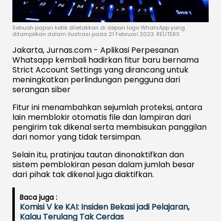
Sebuah papan ketik diletakkan di depan logo WhatsApp yang
ditampilkan dalam ilustrasi pada 21 Februari 2023. REUTERS
Jakarta, Jurnas.com - Aplikasi Perpesanan
Whatsapp kembali hadirkan fitur baru bernama
Strict Account Settings yang dirancang untuk
meningkatkan perlindungan pengguna dari
serangan siber
Fitur ini menambahkan sejumlah proteksi, antara
lain memblokir otomatis file dan lampiran dari
pengirim tak dikenal serta membisukan panggilan
dari nomor yang tidak tersimpan.
Selain itu, pratinjau tautan dinonaktifkan dan
sistem pemblokiran pesan dalam jumlah besar
dari pihak tak dikenal juga diaktifkan.
Baca juga :
Komisi V ke KAI: Insiden Bekasi jadi Pelajaran,
Kalau Terulang Tak Cerdas