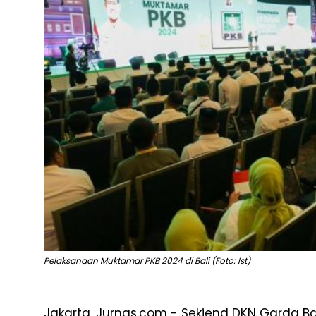
Pelaksanaan Muktamar PKB 2024 di Bali (Foto: Ist)
Jakarta, Jurnas.com - Sekjend DKN Garda B