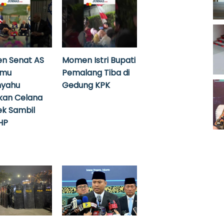
n Senat AS
Momen Istri Bupati
emu
Pemalang Tiba di
nyahu
Gedung KPK
kan Celana
k Sambil
HP