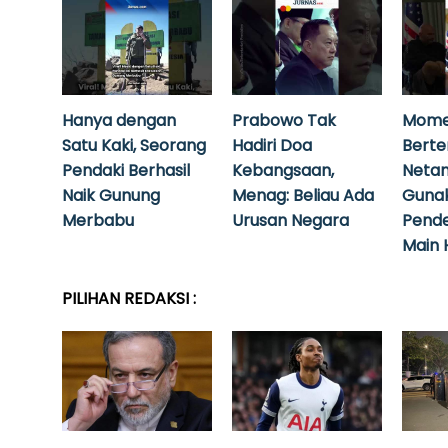
Hanya dengan
Prabowo Tak
Mome
Satu Kaki, Seorang
Hadiri Doa
Bert
Pendaki Berhasil
Kebangsaan,
Neta
Naik Gunung
Menag: Beliau Ada
Guna
Merbabu
Urusan Negara
Pende
Main 
PILIHAN REDAKSI :