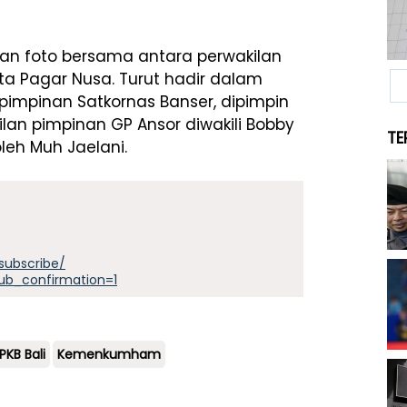
n foto bersama antara perwakilan
ta Pagar Nusa. Turut hadir dalam
i pimpinan Satkornas Banser, dipimpin
lan pimpinan GP Ansor diwakili Bobby
TE
leh Muh Jaelani.
subscribe/
ub_confirmation=1
KB Bali
Kemenkumham