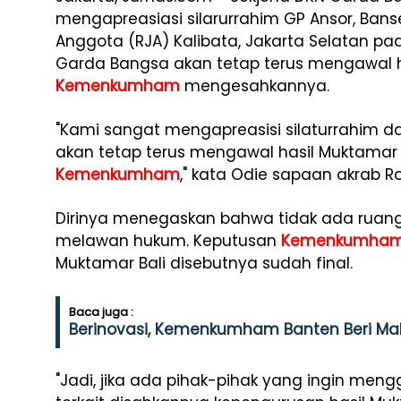
mengapreasiasi silarurrahim GP Ansor, Ban
Anggota (RJA) Kalibata, Jakarta Selatan p
Garda Bangsa akan tetap terus mengawal 
Kemenkumham
mengesahkannya.
"Kami sangat mengapreasisi silaturrahim d
akan tetap terus mengawal hasil Muktamar 
Kemenkumham
," kata Odie sapaan akrab Ro
Dirinya menegaskan bahwa tidak ada ruan
melawan hukum. Keputusan
Kemenkumha
Muktamar Bali disebutnya sudah final.
Baca juga :
Berinovasi, Kemenkumham Banten Beri Ma
"Jadi, jika ada pihak-pihak yang ingin men