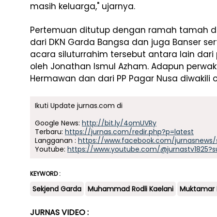
masih keluarga," ujarnya.
Pertemuan ditutup dengan ramah tamah da
dari DKN Garda Bangsa dan juga Banser ser
acara siluturrahim tersebut antara lain dar
oleh Jonathan Ismul Azham. Adapun perwaki
Hermawan dan dari PP Pagar Nusa diwakili o
Ikuti Update jurnas.com di
Google News:
http://bit.ly/4omUVRy
Terbaru:
https://jurnas.com/redir.php?p=latest
Langganan :
https://www.facebook.com/jurnasnews/
Youtube:
https://www.youtube.com/@jurnastv1825?s
KEYWORD :
Sekjend Garda
Muhammad Rodli Kaelani
Muktamar P
JURNAS VIDEO :