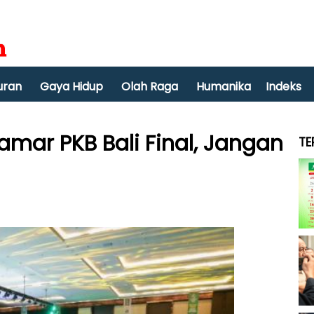
uran
Gaya Hidup
Olah Raga
Humanika
Indeks
amar PKB Bali Final, Jangan
TE