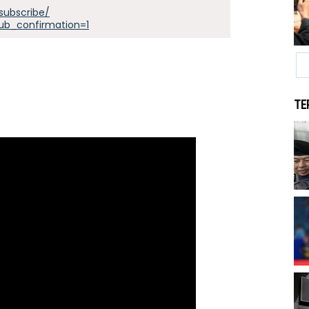
subscribe/
ub_confirmation=1
TE