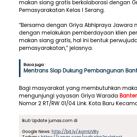
makan siang gratis berkolaborasi dengan G
Pemasyarakatan Kelas I Serang.
“Bersama dengan Griya Abhipraya Jawara mil
dengan melakukan pemberdayaan klien pe
makan siang gratis, hal ini bentuk perwujud
pemasyarakatan,” jelasnya.
Baca juga :
Mentrans Siap Dukung Pembangunan Bante
Bagi masyarakat yang membutuhkan makan s
mengunjungi yayasan Griya Warada
Bante
Nomor 2 RT/RW 01/04 Link. Kota Baru Kecama
Ikuti Update jurnas.com di
Google News:
http://bit.ly/4omUVRy