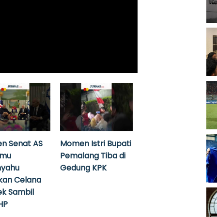
n Senat AS
Momen Istri Bupati
emu
Pemalang Tiba di
nyahu
Gedung KPK
kan Celana
k Sambil
HP