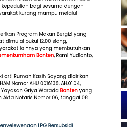
 kepedulian bagi sesama dengan
yarakat kurang mampu melalui
ikan Program Makan Bergizi yang
 dimulai pukul 12.00 siang,
asyarakat lainnya yang membutuhkan
emenkumham
Banten
, Romi Yudianto,
i arti Rumah Kasih Sayang didirikan
AM Nomor AHU 0016138, AH.01.04,
a Yayasan Griya Warada
Banten
yang
 Akta Notaris Nomor 06, tanggal 08
Penyelewengan LPG Bersubsidi