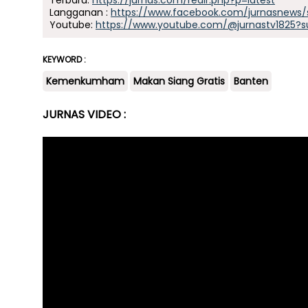
Terbaru:
https://jurnas.com/redir.php?p=latest
Langganan :
https://www.facebook.com/jurnasnews/
Youtube:
https://www.youtube.com/@jurnastv1825?s
KEYWORD :
Kemenkumham
Makan Siang Gratis
Banten
JURNAS VIDEO :