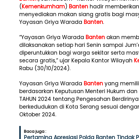
(
Kemenkumham
)
Banten
hadir memberikan
menyediakan makan siang gratis bagi mas
Yayasan Griya Warada
Banten
.
“Yayasan Griya Warada
Banten
akan member
dilaksanakan setiap hari Senin sampai Jum’at
diperuntukkan bagi warga sekitar serta m
secara gratis,” ujar Kepala Kantor Wilayah
K
Rabu (30/10/2024).
Yayasan Griya Warada
Banten
yang memilik
berdasarkan Keputusan Menteri Hukum dan H
TAHUN 2024 tentang Pengesahan Berdiriny
berkedudukan di Kota Serang sesuai dengan
Oktober 2024.
Baca juga :
Pertamina Apresiasi Polda Banten Tindak 