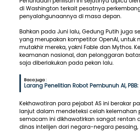
Penundaan perilisan ini sejatinya dipicu o
di Washington terkait pesatnya perkembang
penyalahgunaannya di masa depan.
Bahkan pada Juni lalu, Gedung Putih juga s
yang merupakan kompetitor OpenAI, untu
mutakhir mereka, yakni Fable dan Mythos. Ke
keamanan nasional, dan pelonggaran batas
saja diberlakukan pada pekan lalu.
Baca juga :
Larang Penelitian Robot Pembunuh AI, PBB: I
Kekhawatiran para pejabat AS ini berakar 
lanjut dalam mendeteksi celah kelemahan 
semacam ini dikhawatirkan sangat rentan di
dinas intelijen dari negara-negara pesaing,