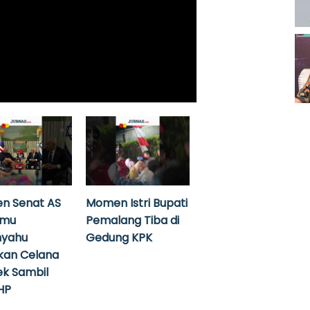
n Senat AS
Momen Istri Bupati
emu
Pemalang Tiba di
nyahu
Gedung KPK
kan Celana
k Sambil
HP