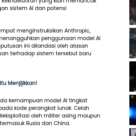
leh kekhawatiran yang kian memuncak
an sistem AI dan potensi
empat menginstruksikan Anthropic,
k menangguhkan penggunaan model AI
putusan ini dilandasi oleh alasan
an terhadap sistem tersebut baru
tu Menjijikkan!
pada kemampuan model AI tingkat
pada kode perangkat lunak. Celah
eksploitasi oleh militer asing maupun
 termasuk Rusia dan China.