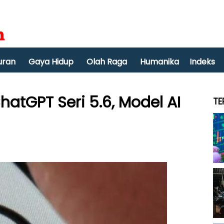
uran
Gaya Hidup
Olah Raga
Humanika
Indeks
atGPT Seri 5.6, Model AI
TE