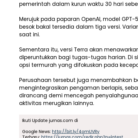
pemerintah dalam kurun waktu 30 hari sebel
Merujuk pada paparan OpenAI, model GPT-5
besok bakal tersedia dalam tiga versi. Vari
saat ini.
Sementara itu, versi Terra akan menawark
diperuntukkan bagi tugas-tugas harian. Di si
opsi termurah yang difokuskan pada kecepat
Perusahaan tersebut juga menambahkan b
mengintegrasikan pengaman berlapis, se
dirancang demi mencegah penyalahgunaan
aktivitas merugikan lainnya.
Ikuti Update jurnas.com di
Google News:
http://bit.ly/4omUVRy
Terbaru:
https://jurnas.com/redir.php?p=latest