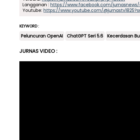
Langganan :
https://www.facebook.com/jurnasnews/
Youtube:
https://www.youtube.com/@jurnastv1825?s
KEYWORD :
Peluncuran OpenAI
ChatGPT Seri 5.6
Kecerdasan Bu
JURNAS VIDEO :