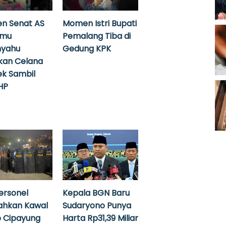
n Senat AS
Momen Istri Bupati
emu
Pemalang Tiba di
nyahu
Gedung KPK
kan Celana
k Sambil
HP
ersonel
Kepala BGN Baru
ahkan Kawal
Sudaryono Punya
 Cipayung
Harta Rp31,39 Miliar