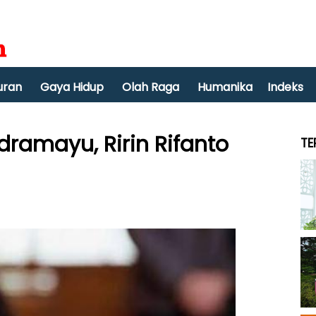
uran
Gaya Hidup
Olah Raga
Humanika
Indeks
dramayu, Ririn Rifanto
TE