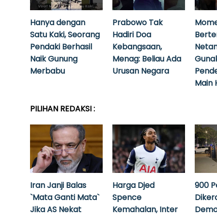
Hanya dengan
Prabowo Tak
Mome
Satu Kaki, Seorang
Hadiri Doa
Bert
Pendaki Berhasil
Kebangsaan,
Neta
Naik Gunung
Menag: Beliau Ada
Guna
Merbabu
Urusan Negara
Pende
Main 
PILIHAN REDAKSI :
Iran Janji Balas
Harga Djed
900 P
`Mata Ganti Mata`
Spence
Diker
Jika AS Nekat
Kemahalan, Inter
Demo