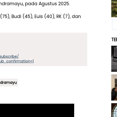
Indramayu, pada Agustus 2025.
5), Budi (45), Euis (40), RK (7), dan
TE
subscribe/
ub_confirmation=1
ndramayu