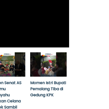
n Senat AS
Momen Istri Bupati
emu
Pemalang Tiba di
nyahu
Gedung KPK
kan Celana
k Sambil