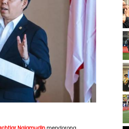
achtiar Najamudin
mendorong