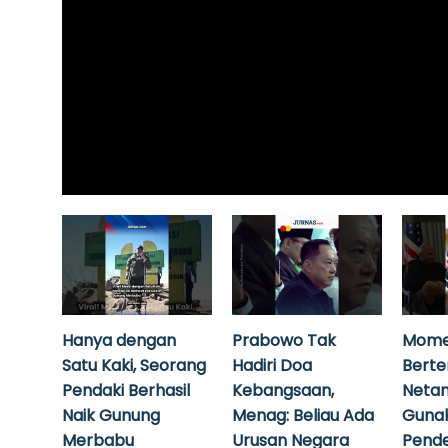
Hanya dengan
Prabowo Tak
Mome
Satu Kaki, Seorang
Hadiri Doa
Bert
Pendaki Berhasil
Kebangsaan,
Neta
Naik Gunung
Menag: Beliau Ada
Guna
Merbabu
Urusan Negara
Pende