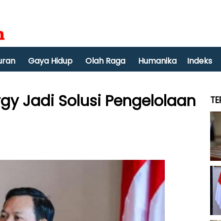
uran
Gaya Hidup
Olah Raga
Humanika
Indeks
gy Jadi Solusi Pengelolaan
TE