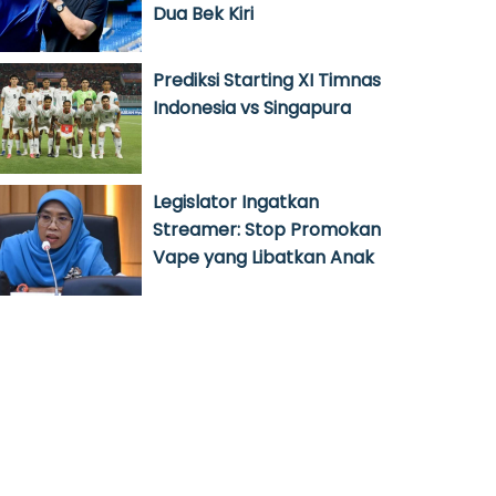
Dua Bek Kiri
Prediksi Starting XI Timnas
Indonesia vs Singapura
Legislator Ingatkan
Streamer: Stop Promokan
Vape yang Libatkan Anak