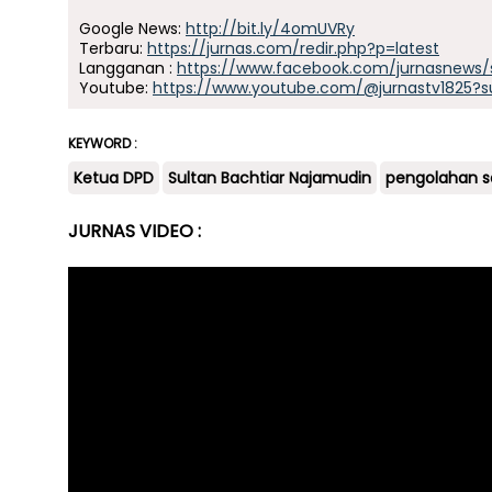
Google News:
http://bit.ly/4omUVRy
Terbaru:
https://jurnas.com/redir.php?p=latest
Langganan :
https://www.facebook.com/jurnasnews/
Youtube:
https://www.youtube.com/@jurnastv1825?s
KEYWORD :
Ketua DPD
Sultan Bachtiar Najamudin
pengolahan 
JURNAS VIDEO :