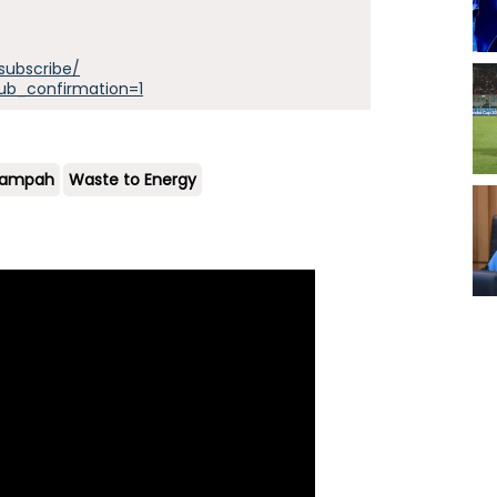
subscribe/
ub_confirmation=1
sampah
Waste to Energy