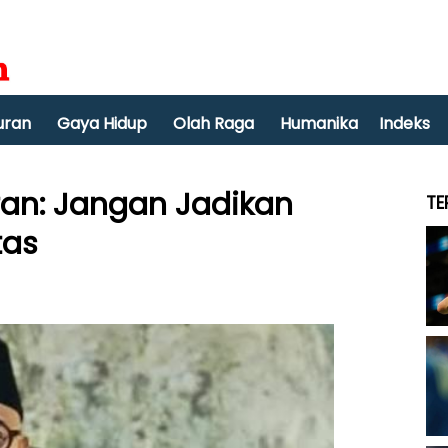
uran
Gaya Hidup
Olah Raga
Humanika
Indeks
an: Jangan Jadikan
TE
tas