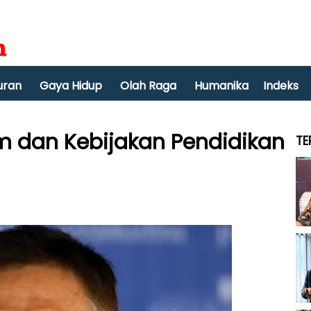
uran
Gaya Hidup
Olah Raga
Humanika
Indeks
tem dan Kebijakan Pendidikan
TE