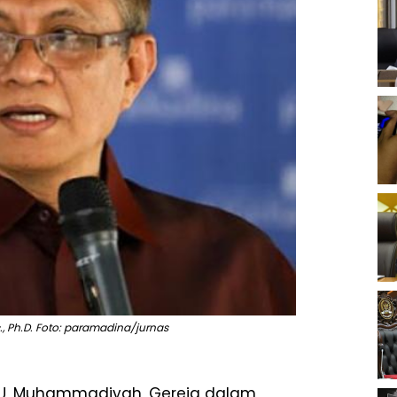
c., Ph.D. Foto: paramadina/jurnas
NU, Muhammadiyah, Gereja dalam