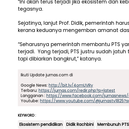
“Ini akan terus terjadi jika ekosistem dan keb
tegasnya.
Sejatinya, lanjut Prof. Didik, pemerintah h
kerana keduanya mengemban amanat dasar 
“Seharusnya pemerintah membantu PTS yang
terjadi. Yang terjadi, PTS justru sudah jatu
tapi dibiarkan bangkrut,” katanya.
Ikuti Update jurnas.com di
Google News:
http://bit.ly/4omUVRy
Terbaru:
https://jurnas.com/redir.php?p=latest
Langganan :
https://www.facebook.com/jurnasnews/
Youtube:
https://www.youtube.com/@jurnastv1825?s
KEYWORD :
Ekosistem pendidikan
Didik Rachbini
Membunuh PTS