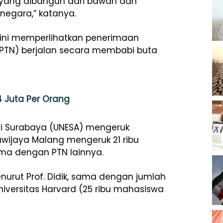
 yang dibangun dari bawah dan
egara,” katanya.
r ini memperlihatkan penerimaan
(PTN) berjalan secara membabi buta
4 Juta Per Orang
eri Surabaya (UNESA) mengeruk
rawijaya Malang mengeruk 21 ribu
ama dengan PTN lainnya.
urut Prof. Didik, sama dengan jumlah
iversitas Harvard (25 ribu mahasiswa