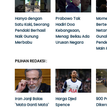
Hanya dengan
Prabowo Tak
Mome
Satu Kaki, Seorang
Hadiri Doa
Bert
Pendaki Berhasil
Kebangsaan,
Neta
Naik Gunung
Menag: Beliau Ada
Guna
Merbabu
Urusan Negara
Pende
Main 
PILIHAN REDAKSI :
Iran Janji Balas
Harga Djed
900 P
`Mata Ganti Mata`
Spence
Diker