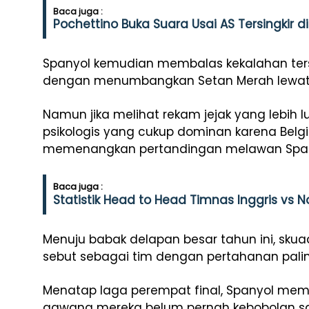
Baca juga :
Pochettino Buka Suara Usai AS Tersingkir di
Spanyol kemudian membalas kekalahan ters
dengan menumbangkan Setan Merah lewat sk
Namun jika melihat rekam jejak yang lebih
psikologis yang cukup dominan karena Belg
memenangkan pertandingan melawan Spanyo
Baca juga :
Statistik Head to Head Timnas Inggris vs 
Menuju babak delapan besar tahun ini, skua
sebut sebagai tim dengan pertahanan pali
Menatap laga perempat final, Spanyol memb
gawang mereka belum pernah kebobolan sat