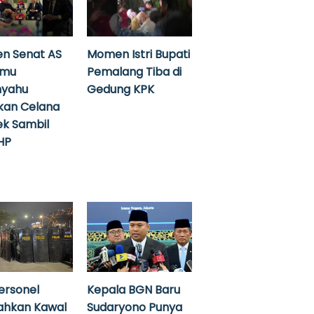
n Senat AS
Momen Istri Bupati
emu
Pemalang Tiba di
nyahu
Gedung KPK
kan Celana
k Sambil
HP
ersonel
Kepala BGN Baru
ahkan Kawal
Sudaryono Punya