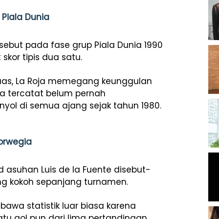
 Piala Dunia
ebut pada fase grup Piala Dunia 1990
or tipis dua satu.
 luas, La Roja memegang keunggulan
ia tercatat belum pernah
l di semua ajang sejak tahun 1980.
Norwegia
d asuhan Luis de la Fuente disebut-
ng kokoh sepanjang turnamen.
awa statistik luar biasa karena
u gol pun dari lima pertandingan