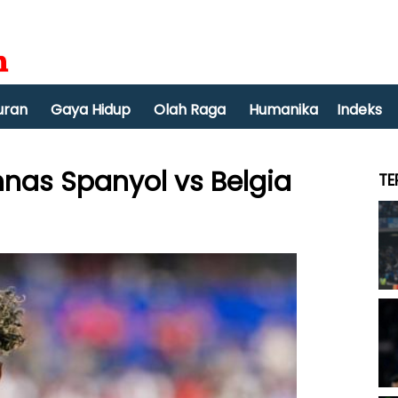
uran
Gaya Hidup
Olah Raga
Humanika
Indeks
mnas Spanyol vs Belgia
TE