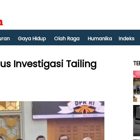
uran
Gaya Hidup
Olah Raga
Humanika
Indeks
s Investigasi Tailing
TE