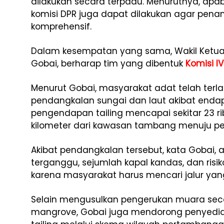
dilakukan secara terpadu. Menurutnya, apab
komisi DPR juga dapat dilakukan agar penan
komprehensif.
Dalam kesempatan yang sama, Wakil Ketua 
Gobai, berharap tim yang dibentuk
Komisi IV
Menurut Gobai, masyarakat adat telah te
pendangkalan sungai dan laut akibat endap
pengendapan tailing mencapai sekitar 23 ri
kilometer dari kawasan tambang menuju pes
Akibat pendangkalan tersebut, kata Gobai, 
terganggu, sejumlah kapal kandas, dan ris
karena masyarakat harus mencari jalur yan
Selain mengusulkan pengerukan muara secar
mangrove, Gobai juga mendorong penyedia