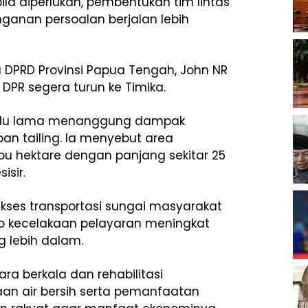
ila diperlukan, pembentukan tim lintas
ganan persoalan berjalan lebih
DPRD Provinsi Papua Tengah, John NR
DPR segera turun ke Timika.
rlalu lama menanggung dampak
an tailing. Ia menyebut area
bu hektare dengan panjang sekitar 25
isir.
akses transportasi sungai masyarakat
iko kecelakaan pelayaran meningkat
g lebih dalam.
a berkala dan rehabilitasi
an air bersih serta pemanfaatan