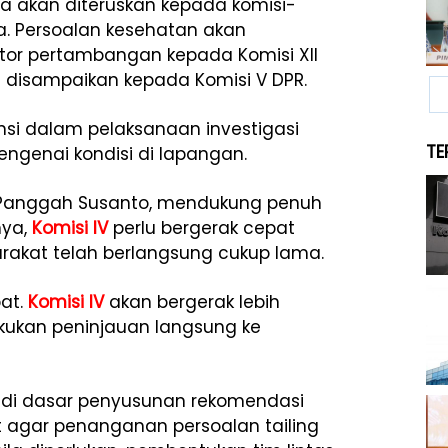
ya akan diteruskan kepada komisi-
a. Persoalan kesehatan akan
ktor pertambangan kepada Komisi XII
n disampaikan kepada Komisi V DPR.
si dalam pelaksanaan investigasi
TE
ngenai kondisi di lapangan.
 Panggah Susanto, mendukung penuh
nya,
Komisi IV
perlu bergerak cepat
akat telah berlangsung cukup lama.
pat.
Komisi IV
akan bergerak lebih
ukan peninjauan langsung ke
jadi dasar penyusunan rekomendasi
 agar penanganan persoalan tailing