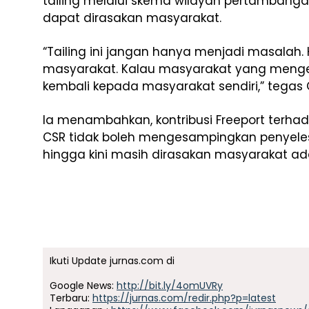
tailing melalui skema wilayah pertambang
dapat dirasakan masyarakat.
“Tailing ini jangan hanya menjadi masalah. 
masyarakat. Kalau masyarakat yang menge
kembali kepada masyarakat sendiri,” tegas 
Ia menambahkan, kontribusi Freeport terh
CSR tidak boleh mengesampingkan penyeles
hingga kini masih dirasakan masyarakat ada
Ikuti Update jurnas.com di
Google News:
http://bit.ly/4omUVRy
Terbaru:
https://jurnas.com/redir.php?p=latest