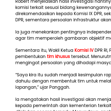
Robert menjelaskan hasil investigasi nantin
komisi terkait sesuai bidang kewenanganny
direkomendasikan kepada Komisi IX DPR, se
DPR, sementara persoalan infrastruktur aka
Ia juga menekankan pentingnya independen
agar tim memperoleh gambaran objektif me
Sementara itu, Wakil Ketua
Komisi IV
DPR RI,
pembentukan
tim khusus
tersebut. Menurut
mengingat persoalan yang dihadapi masyar
“Saya kira itu sudah menjadi kesimpulan ra
dahulu dengan membentuk tim untuk melak
lapangan,” ujar Panggah.
Ia mengatakan hasil investigasi akan men
kepada pemerintah dan kementerian terkait