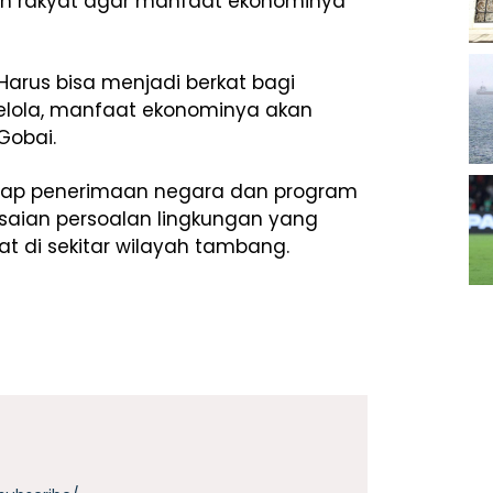
an rakyat agar manfaat ekonominya
Harus bisa menjadi berkat bagi
lola, manfaat ekonominya akan
Gobai.
adap penerimaan negara dan program
aian persoalan lingkungan yang
t di sekitar wilayah tambang.