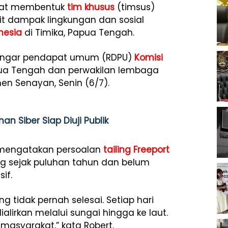
kat membentuk
tim khusus
(timsus)
it dampak lingkungan dan sosial
nesia
di Timika, Papua Tengah.
dengar pendapat umum (RDPU)
Komisi
ua Tengah dan perwakilan lembaga
en Senayan, Senin (6/7).
n Siber Siap Diuji Publik
l, mengatakan persoalan
tailing Freeport
g sejak puluhan tahun dan belum
if.
ng tidak pernah selesai. Setiap hari
ialirkan melalui sungai hingga ke laut.
masyarakat,” kata Robert.