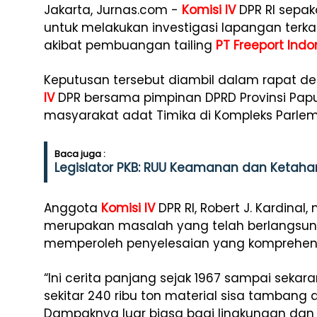
Jakarta, Jurnas.com -
Komisi IV
DPR RI sepa
untuk melakukan investigasi lapangan terka
akibat pembuangan tailing
PT Freeport Indo
Keputusan tersebut diambil dalam rapat 
IV
DPR bersama pimpinan DPRD Provinsi Pap
masyarakat adat Timika di Kompleks Parlem
Baca juga :
Legislator PKB: RUU Keamanan dan Ketahana
Anggota
Komisi IV
DPR RI, Robert J. Kardina
merupakan masalah yang telah berlangsun
memperoleh penyelesaian yang komprehens
“Ini cerita panjang sejak 1967 sampai sekara
sekitar 240 ribu ton material sisa tambang d
Dampaknya luar biasa bagi lingkungan dan 