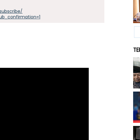
subscribe/
ub_confirmation=1
TE