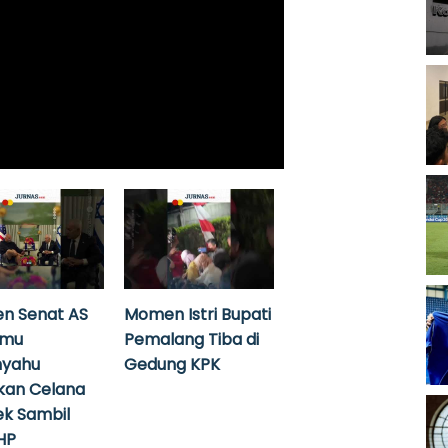
n Senat AS
Momen Istri Bupati
emu
Pemalang Tiba di
nyahu
Gedung KPK
kan Celana
k Sambil
HP