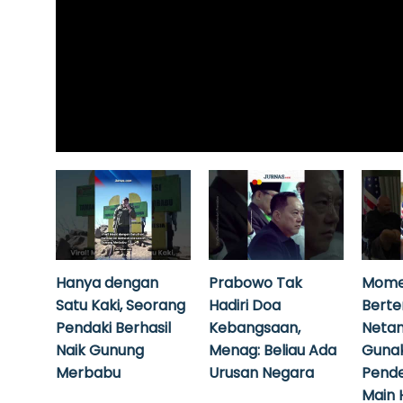
Hanya dengan
Prabowo Tak
Mome
Satu Kaki, Seorang
Hadiri Doa
Bert
Pendaki Berhasil
Kebangsaan,
Neta
Naik Gunung
Menag: Beliau Ada
Guna
Merbabu
Urusan Negara
Pende
Main 