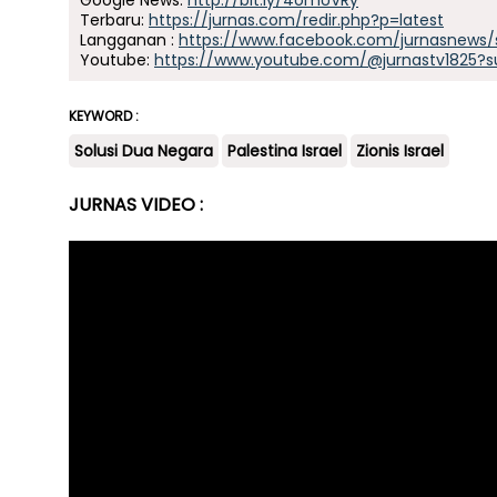
Google News:
http://bit.ly/4omUVRy
Terbaru:
https://jurnas.com/redir.php?p=latest
Langganan :
https://www.facebook.com/jurnasnews/
Youtube:
https://www.youtube.com/@jurnastv1825?s
KEYWORD :
Solusi Dua Negara
Palestina Israel
Zionis Israel
JURNAS VIDEO :