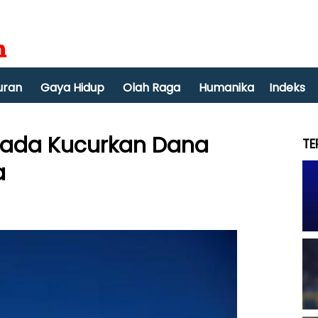
uran
Gaya Hidup
Olah Raga
Humanika
Indeks
Kanada Kucurkan Dana
TE
a