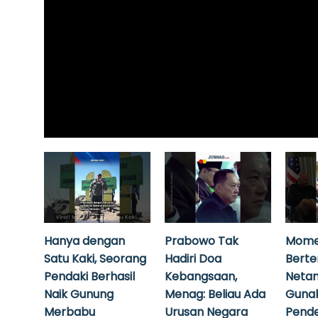
Hanya dengan
Prabowo Tak
Mome
Satu Kaki, Seorang
Hadiri Doa
Bert
Pendaki Berhasil
Kebangsaan,
Neta
Naik Gunung
Menag: Beliau Ada
Guna
Merbabu
Urusan Negara
Pende