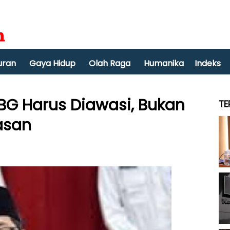
uran
Gaya Hidup
Olah Raga
Humanika
Indeks
MBG Harus Diawasi, Bukan
TE
asan