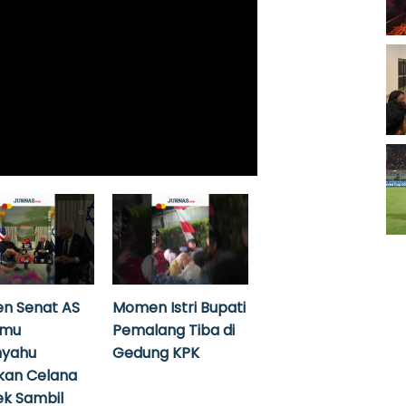
n Senat AS
Momen Istri Bupati
emu
Pemalang Tiba di
nyahu
Gedung KPK
kan Celana
k Sambil