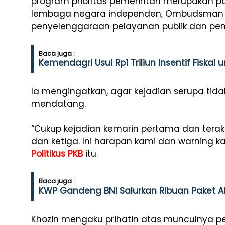
program prioritas pemerintah merupakan pa
lembaga negara independen, Ombudsman 
penyelenggaraan pelayanan publik dan p
Baca juga :
Kemendagri Usul Rp1 Triliun Insentif Fiskal
Ia mengingatkan, agar kejadian serupa tida
mendatang.
“Cukup kejadian kemarin pertama dan tera
dan ketiga. Ini harapan kami dan warning
Politikus PKB
itu.
Baca juga :
KWP Gandeng BNI Salurkan Ribuan Paket Al
Khozin mengaku prihatin atas munculnya pers