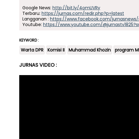
Google News:
http://bit.ly/4omUVRy
Terbaru:
https://jurnas.com/redir.php?p=latest
Langganan :
https://www.facebook.com/jurnasnews/
Youtube:
https://www.youtube.com/@jurnastv1825?s
KEYWORD :
Warta DPR
Komisi II
Muhammad Khozin
program 
JURNAS VIDEO :