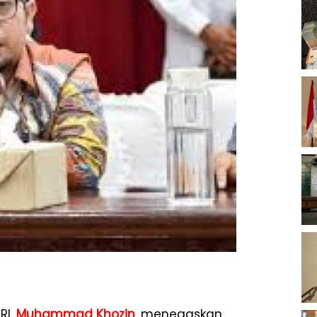
RI,
Muhammad Khozin
, menegaskan