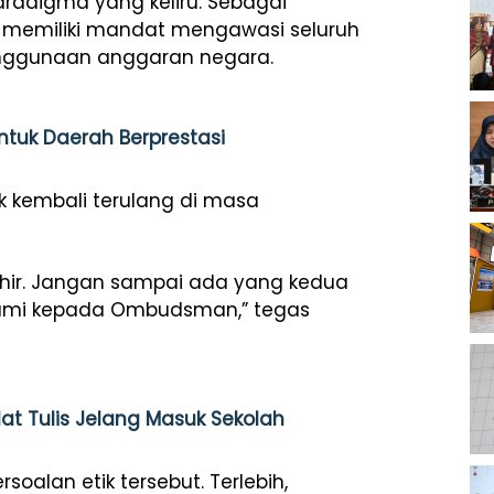
radigma yang keliru. Sebagai
memiliki mandat mengawasi seluruh
enggunaan anggaran negara.
 untuk Daerah Berprestasi
k kembali terulang di masa
khir. Jangan sampai ada yang kedua
 kami kepada Ombudsman,” tegas
at Tulis Jelang Masuk Sekolah
oalan etik tersebut. Terlebih,