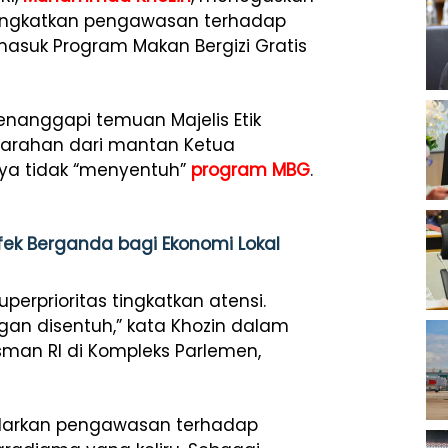
ingkatkan pengawasan terhadap
masuk Program Makan Bergizi Gratis
nanggapi temuan Majelis Etik
rahan dari mantan Ketua
nya tidak “menyentuh”
program MBG
.
fek Berganda bagi Ekonomi Lokal
perprioritas tingkatkan atensi.
ngan disentuh,” kata Khozin dalam
an RI di Kompleks Parlemen,
darkan pengawasan terhadap