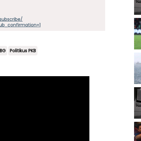
subscribe/
ub_confirmation=1
MBG
Politikus PKB