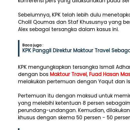
konferensi pers yang dilaksanakan pada Sen
Sebelumnya, KPK telah lebih dulu menetap
Cholil Qoumas dan Staf Khususnya yang ber
Alex sebagai tersangka dalam kasus ini.
Baca juga :
KPK Panggil Direktur Maktour Travel Sebaga
KPK mengungkapkan tersangka Ismail Adha
dengan bos
Maktour Travel
,
Fuad Hasan Mas
melakukan pertemuan dengan Yaqut dan Is
Pertemuan itu dengan maksud untuk memin
yang melebihi ketentuan 8 persen sebagai
perundang-undangan. Kemudian, dilakukan 
khusus dengan skema 50 persen - 50 persen