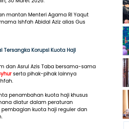
in, 30 Maret 2026.
kan mantan Menteri Agama RI Yaqut
nama Ishfah Abidal Aziz alias Gus
i Tersangka Korupsi Kuota Haji
m dan Asrul Azis Taba bersama-sama
yhur
serta pihak-pihak lainnya
hfah.
ta penambahan kuota haji khusus
mana diatur dalam peraturan
pembagian kuota haji reguler dan
.