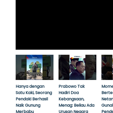
Hanya dengan
Prabowo Tak
Mome
Satu Kaki, Seorang
Hadiri Doa
Bert
Pendaki Berhasil
Kebangsaan,
Neta
Naik Gunung
Menag: Beliau Ada
Guna
Merbabu
Urusan Negara
Pende