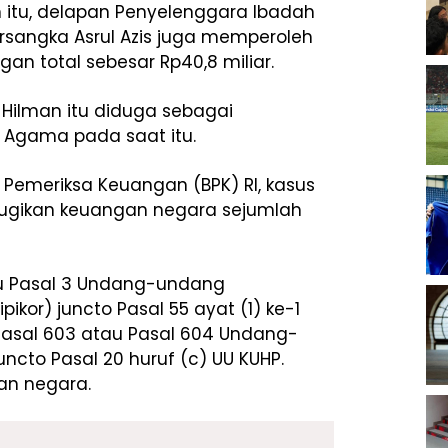
n itu, delapan Penyelenggara Ibadah
tersangka Asrul Azis juga memperoleh
n total sebesar Rp40,8 miliar.
Hilman itu diduga sebagai
ri Agama pada saat itu.
 Pemeriksa Keuangan (BPK) RI, kasus
erugikan keuangan negara sejumlah
au Pasal 3 Undang-undang
ikor) juncto Pasal 55 ayat (1) ke-1
asal 603 atau Pasal 604 Undang-
cto Pasal 20 huruf (c) UU KUHP.
an negara.