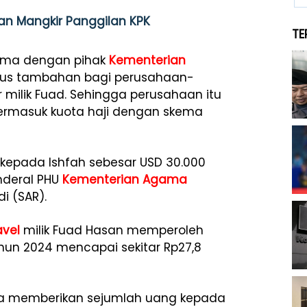
san Mangkir Panggilan KPK
TE
sama dengan pihak
Kementerian
usus tambahan bagi perusahaan-
 milik Fuad. Sehingga perusahaan itu
ermasuk kuota haji dengan skema
kepada Ishfah sebesar USD 30.000
enderal PHU
Kementerian Agama
i (SAR).
avel
milik Fuad Hasan memperoleh
ahun 2024 mencapai sekitar Rp27,8
uga memberikan sejumlah uang kepada