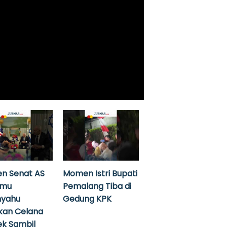
n Senat AS
Momen Istri Bupati
emu
Pemalang Tiba di
nyahu
Gedung KPK
kan Celana
k Sambil