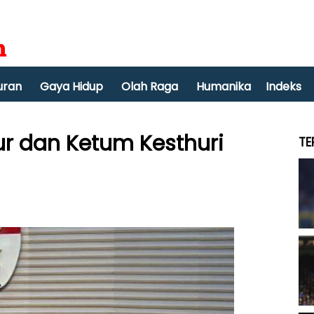
uran
Gaya Hidup
Olah Raga
Humanika
Indeks
ur dan Ketum Kesthuri
TE