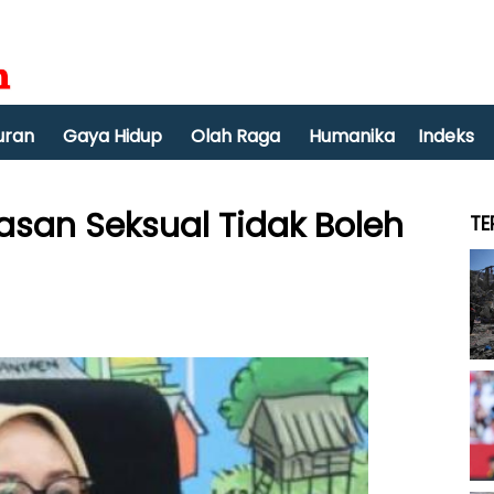
uran
Gaya Hidup
Olah Raga
Humanika
Indeks
asan Seksual Tidak Boleh
TE