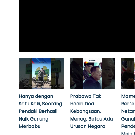
Hanya dengan
Prabowo Tak
Mome
Satu Kaki, Seorang
Hadiri Doa
Bert
Pendaki Berhasil
Kebangsaan,
Neta
Naik Gunung
Menag: Beliau Ada
Guna
Merbabu
Urusan Negara
Pende
Main 