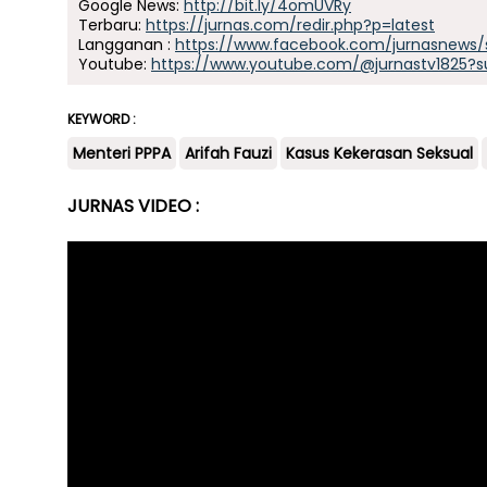
Google News:
http://bit.ly/4omUVRy
Terbaru:
https://jurnas.com/redir.php?p=latest
Langganan :
https://www.facebook.com/jurnasnews/
Youtube:
https://www.youtube.com/@jurnastv1825?s
KEYWORD :
Menteri PPPA
Arifah Fauzi
Kasus Kekerasan Seksual
JURNAS VIDEO :