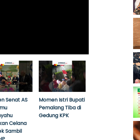
n Senat AS
Momen Istri Bupati
emu
Pemalang Tiba di
nyahu
Gedung KPK
kan Celana
k Sambil
HP