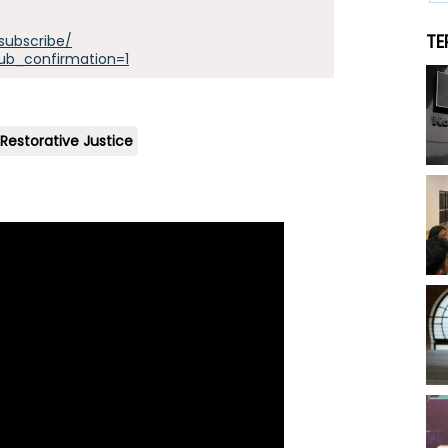
TE
subscribe/
ub_confirmation=1
Restorative Justice