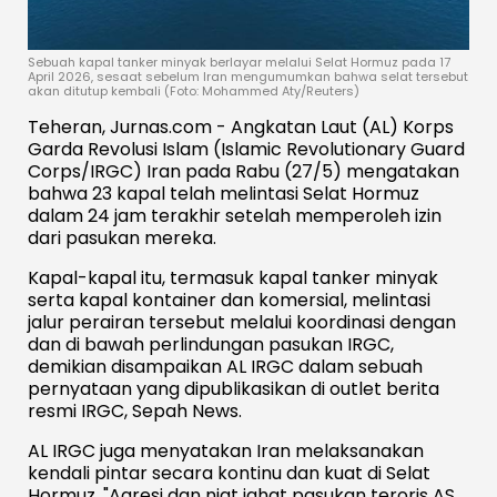
Sebuah kapal tanker minyak berlayar melalui Selat Hormuz pada 17
April 2026, sesaat sebelum Iran mengumumkan bahwa selat tersebut
akan ditutup kembali (Foto: Mohammed Aty/Reuters)
Teheran, Jurnas.com - Angkatan Laut (AL) Korps
Garda Revolusi Islam (Islamic Revolutionary Guard
Corps/IRGC) Iran pada Rabu (27/5) mengatakan
bahwa 23 kapal telah melintasi Selat Hormuz
dalam 24 jam terakhir setelah memperoleh izin
dari pasukan mereka.
Kapal-kapal itu, termasuk kapal tanker minyak
serta kapal kontainer dan komersial, melintasi
jalur perairan tersebut melalui koordinasi dengan
dan di bawah perlindungan pasukan IRGC,
demikian disampaikan AL IRGC dalam sebuah
pernyataan yang dipublikasikan di outlet berita
resmi IRGC, Sepah News.
AL IRGC juga menyatakan Iran melaksanakan
kendali pintar secara kontinu dan kuat di Selat
Hormuz. "Agresi dan niat jahat pasukan teroris AS