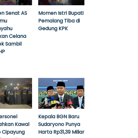
n Senat AS
Momen Istri Bupati
emu
Pemalang Tiba di
nyahu
Gedung KPK
kan Celana
k Sambil
HP
ersonel
Kepala BGN Baru
ahkan Kawal
Sudaryono Punya
 Cipayung
Harta Rp31,39 Miliar