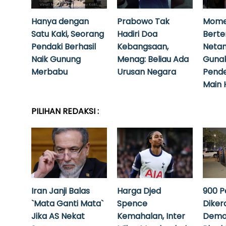
Hanya dengan
Prabowo Tak
Mome
Satu Kaki, Seorang
Hadiri Doa
Bert
Pendaki Berhasil
Kebangsaan,
Neta
Naik Gunung
Menag: Beliau Ada
Guna
Merbabu
Urusan Negara
Pende
Main 
PILIHAN REDAKSI :
Iran Janji Balas
Harga Djed
900 P
`Mata Ganti Mata`
Spence
Diker
Jika AS Nekat
Kemahalan, Inter
Demo