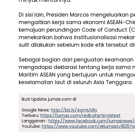
minyak mentahnya.
Di sisi lain, Presiden Marcos mengeluarka
mengaitkan kerja sama ekonomi ASEAN-Chi
kemajuan perundingan Code of Conduct (CoC
menekankan bahwa institusionalisasi meka
sulit dilakukan sebelum kode etik tersebut dif
Sebagai bagian dari penguatan keamanan 
mengadopsi deklarasi tentang kerja sama 
Maritim ASEAN yang bertujuan untuk meng
keselamatan laut di seluruh Asia Tenggara.
Ikuti Update jurnas.com di
Google News:
http://bit.ly/4omUVRy
Terbaru:
https://jurnas.com/redir.php?p=latest
Langganan :
https://www.facebook.com/jurnasnews/
Youtube:
https://www.youtube.com/@jurnastv1825?s