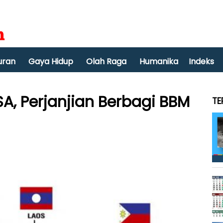
uran
Gaya Hidup
Olah Raga
Humanika
Indeks
SA, Perjanjian Berbagi BBM
TE