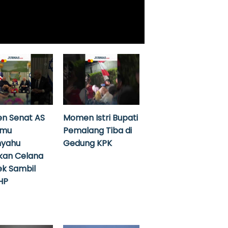
n Senat AS
Momen Istri Bupati
emu
Pemalang Tiba di
nyahu
Gedung KPK
kan Celana
k Sambil
HP