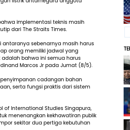
an listrik antarnegara anggota
bahwa implementasi teknis masih
ip dari The Straits Times.
di antaranya sebenarnya masih harus
TE
tiap orang memiliki jadwal yang
adalah bahwa ini semua harus
erdinand Marcos Jr pada Jumat (8/5).
e penyimpanan cadangan bahan
kaan, serta fungsi praktis dari sistem
ol of International Studies Singapura,
ntuk menenangkan kekhawatiran publik
mpor sekitar dua pertiga kebutuhan