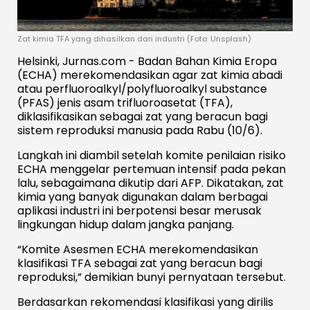
Zat kimia TFA yang dihasilkan dari industri (Foto: Unsplash)
Helsinki, Jurnas.com - Badan Bahan Kimia Eropa
(ECHA) merekomendasikan agar zat kimia abadi
atau perfluoroalkyl/polyfluoroalkyl substance
(PFAS) jenis asam trifluoroasetat (TFA),
diklasifikasikan sebagai zat yang beracun bagi
sistem reproduksi manusia pada Rabu (10/6).
Langkah ini diambil setelah komite penilaian risiko
ECHA menggelar pertemuan intensif pada pekan
lalu, sebagaimana dikutip dari AFP. Dikatakan, zat
kimia yang banyak digunakan dalam berbagai
aplikasi industri ini berpotensi besar merusak
lingkungan hidup dalam jangka panjang.
“Komite Asesmen ECHA merekomendasikan
klasifikasi TFA sebagai zat yang beracun bagi
reproduksi,” demikian bunyi pernyataan tersebut.
Berdasarkan rekomendasi klasifikasi yang dirilis