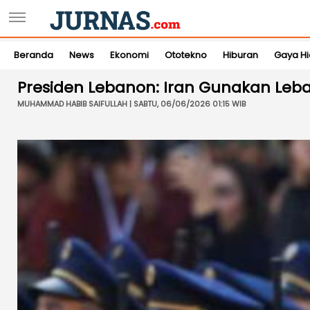
Beranda
News
Ekonomi
Ototekno
Hiburan
Gaya H
Presiden Lebanon: Iran Gunakan Leb
MUHAMMAD HABIB SAIFULLAH | SABTU, 06/06/2026 01:15 WIB