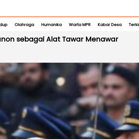
idup
Olahraga
Humanika
Warta MPR
Kabar Desa
Terki
anon sebagai Alat Tawar Menawar