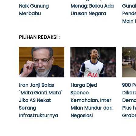
Naik Gunung
Menag: Beliau Ada
Guna
Merbabu
Urusan Negara
Pende
Main 
PILIHAN REDAKSI :
Iran Janji Balas
Harga Djed
900 P
`Mata Ganti Mata`
Spence
Diker
Jika AS Nekat
Kemahalan, Inter
Demo
Serang
Milan Mundur dari
Plus 
Infrastrukturnya
Negosiasi
Grabe