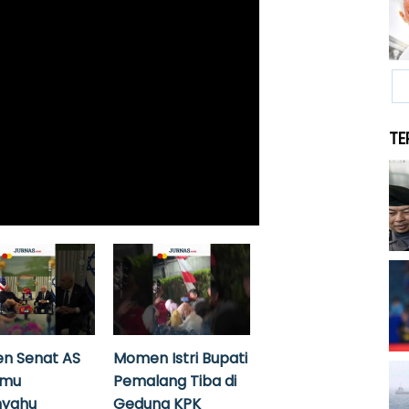
TE
n Senat AS
Momen Istri Bupati
emu
Pemalang Tiba di
nyahu
Gedung KPK