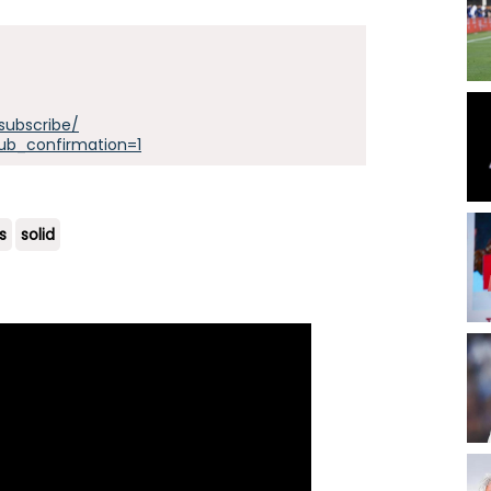
subscribe/
ub_confirmation=1
s
solid