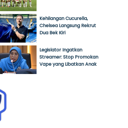
Kehilangan Cucurella,
Chelsea Langsung Rekrut
Dua Bek Kiri
Legislator Ingatkan
Streamer: Stop Promokan
Vape yang Libatkan Anak