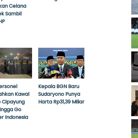
kan Celana
k Sambil
HP
ersonel
Kepala BGN Baru
ahkan Kawal
Sudaryono Punya
 Cipayung
Harta Rp31,39 Miliar
hingga Go
r Indonesia