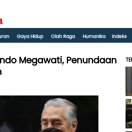
uran
Gaya Hidup
Olah Raga
Humanika
Indeks
ando Megawati, Penundaan
TE
n