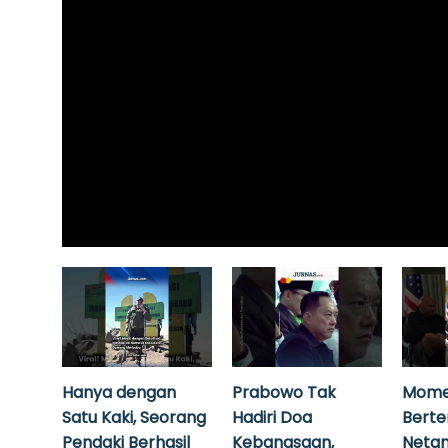
Hanya dengan
Prabowo Tak
Mome
Satu Kaki, Seorang
Hadiri Doa
Bert
Pendaki Berhasil
Kebangsaan,
Neta