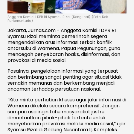
Anggota Komisi I DPR RI Syamsu Rizal (Deng Ical). (Foto: Dok.
Parlementaria)
Jakarta, Jurnas.com - Anggota Komisi I DPR RI
Syamsu Rizal meminta pemerintah segera
mengendalikan arus informasi terkait konflik
antarsuku di Wamena, Papua Pegunungan, guna
mencegah penyebaran hoaks, disinformasi, dan
provokasi di media sosial.
Pasalnya, pengelolaan informasi yang terpusat
dan berimbang sangat penting agar situasi tidak
semakin memanas dan berkembang menjadi
ancaman terhadap persatuan nasional.
“Kita minta perhatian khusus agar jalur informasi di
Wamena dikelola secara komprehensif. Jangan
sampai rasa ingin tahu masyarakat justru
dimanfaatkan pihak-pihak tertentu untuk
menyebarkan provokasi melalui media sosial,” ujar
Syamsu Rizal di Gedung Nusantara II, Kompleks