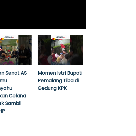
n Senat AS
Momen Istri Bupati
emu
Pemalang Tiba di
nyahu
Gedung KPK
kan Celana
k Sambil
HP