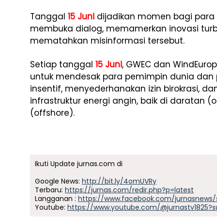
Tanggal
15 Juni
dijadikan momen bagi para 
membuka dialog, memamerkan inovasi turbi
mematahkan misinformasi tersebut.
Setiap tanggal
15 Juni
, GWEC dan WindEur
untuk mendesak para pemimpin dunia dan
insentif, menyederhanakan izin birokrasi, d
infrastruktur energi angin, baik di daratan 
(offshore).
Ikuti Update jurnas.com di
Google News:
http://bit.ly/4omUVRy
Terbaru:
https://jurnas.com/redir.php?p=latest
Langganan :
https://www.facebook.com/jurnasnews/
Youtube:
https://www.youtube.com/@jurnastv1825?s