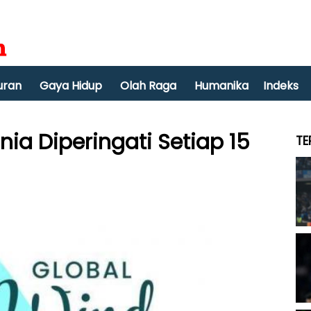
uran
Gaya Hidup
Olah Raga
Humanika
Indeks
ia Diperingati Setiap 15
TE