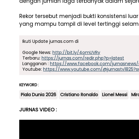
dengan jumlah laga terbanyak dalam sejara
Rekor tersebut menjadi bukti konsistensi l
yang mampu tampil di level tertinggi sela
Ikuti Update jurnas.com di
Google News:
http://bit.ly/4omUVRy
Terbaru:
https://jurnas.com/redir.php?p=latest
Langganan :
https://www.facebook.com/jurnasnews/
Youtube:
https://www.youtube.com/@jurnastv1825?s
KEYWORD :
Piala Dunia 2026
Cristiano Ronaldo
Lionel Messi
Mir
JURNAS VIDEO :