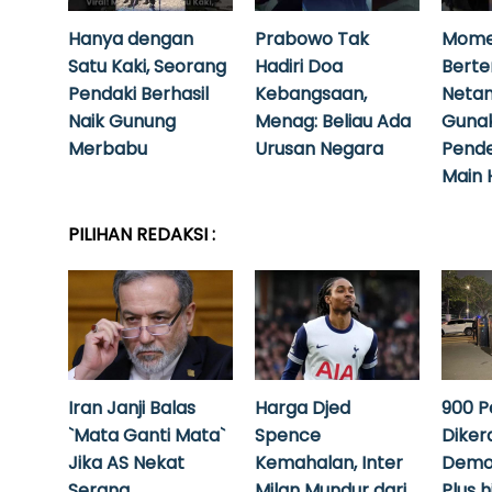
Hanya dengan
Prabowo Tak
Mome
Satu Kaki, Seorang
Hadiri Doa
Bert
Pendaki Berhasil
Kebangsaan,
Neta
Naik Gunung
Menag: Beliau Ada
Guna
Merbabu
Urusan Negara
Pende
Main 
PILIHAN REDAKSI :
Iran Janji Balas
Harga Djed
900 P
`Mata Ganti Mata`
Spence
Diker
Jika AS Nekat
Kemahalan, Inter
Demo
Serang
Milan Mundur dari
Plus 