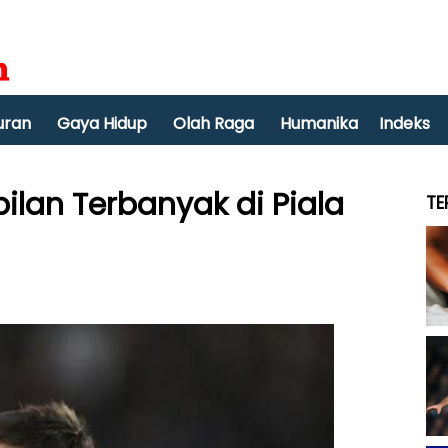
uran
Gaya Hidup
Olah Raga
Humanika
Indeks
lan Terbanyak di Piala
TE