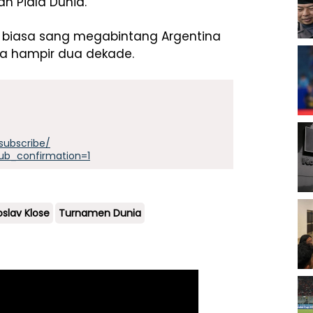
h Piala Dunia.
uar biasa sang megabintang Argentina
ma hampir dua dekade.
subscribe/
ub_confirmation=1
oslav Klose
Turnamen Dunia