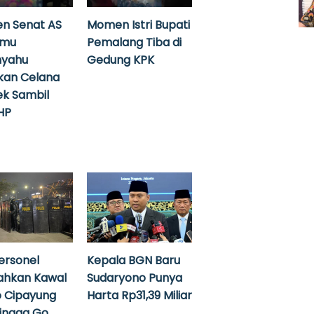
n Senat AS
Momen Istri Bupati
emu
Pemalang Tiba di
nyahu
Gedung KPK
kan Celana
k Sambil
HP
ersonel
Kepala BGN Baru
ahkan Kawal
Sudaryono Punya
 Cipayung
Harta Rp31,39 Miliar
hingga Go