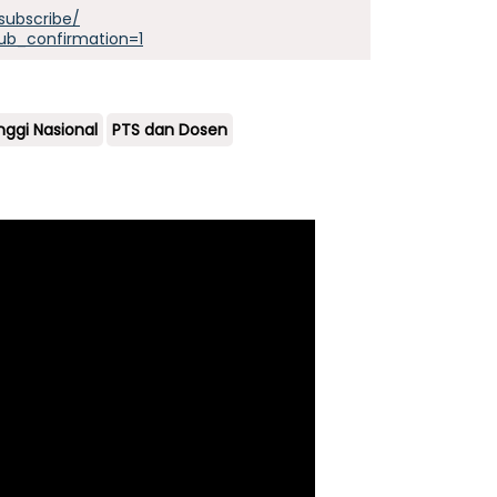
subscribe/
ub_confirmation=1
nggi Nasional
PTS dan Dosen