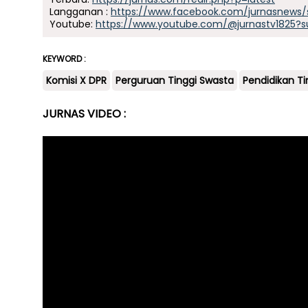
Langganan :
https://www.facebook.com/jurnasnews/
Youtube:
https://www.youtube.com/@jurnastv1825?s
KEYWORD :
Komisi X DPR
Perguruan Tinggi Swasta
Pendidikan Ti
JURNAS VIDEO :