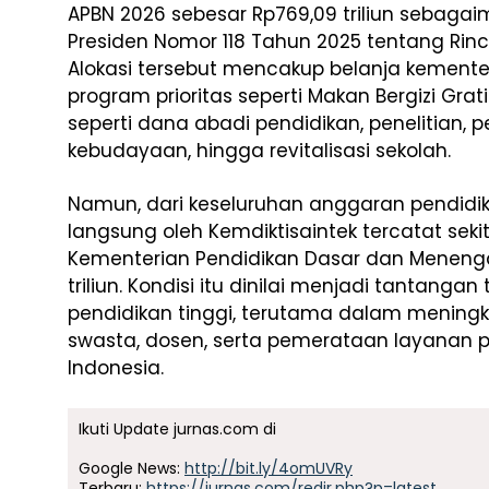
APBN 2026 sebesar Rp769,09 triliun sebaga
Presiden Nomor 118 Tahun 2025 tentang Rin
Alokasi tersebut mencakup belanja kemente
program prioritas seperti Makan Bergizi Gra
seperti dana abadi pendidikan, penelitian, p
kebudayaan, hingga revitalisasi sekolah.
Namun, dari keseluruhan anggaran pendidika
langsung oleh Kemdiktisaintek tercatat sekit
Kementerian Pendidikan Dasar dan Meneng
triliun. Kondisi itu dinilai menjadi tantang
pendidikan tinggi, terutama dalam meningka
swasta, dosen, serta pemerataan layanan pe
Indonesia.
Ikuti Update jurnas.com di
Google News:
http://bit.ly/4omUVRy
Terbaru:
https://jurnas.com/redir.php?p=latest