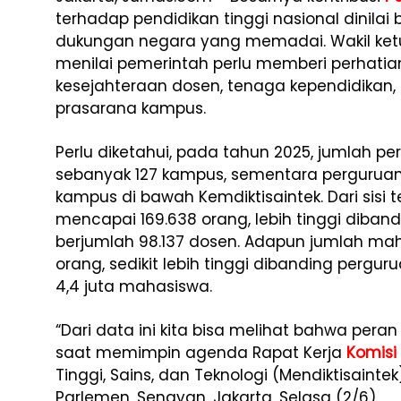
terhadap pendidikan tinggi nasional dinil
dukungan negara yang memadai. Wakil ke
menilai pemerintah perlu memberi perhatian
kesejahteraan dosen, tenaga kependidikan
prasarana kampus.
Perlu diketahui, pada tahun 2025, jumlah pe
sebanyak 127 kampus, sementara perguruan
kampus di bawah Kemdiktisaintek. Dari sisi 
mencapai 169.638 orang, lebih tinggi diban
berjumlah 98.137 dosen. Adapun jumlah mah
orang, sedikit lebih tinggi dibanding perguru
4,4 juta mahasiswa.
“Dari data ini kita bisa melihat bahwa peran s
saat memimpin agenda Rapat Kerja
Komisi
Tinggi, Sains, dan Teknologi (Mendiktisainte
Parlemen, Senayan, Jakarta, Selasa (2/6).