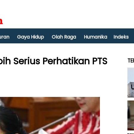
uran
Gaya Hidup
Olah Raga
Humanika
Indeks
ih Serius Perhatikan PTS
TE