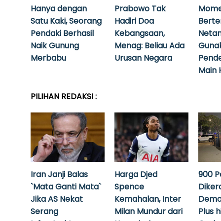
Hanya dengan
Prabowo Tak
Mome
Satu Kaki, Seorang
Hadiri Doa
Bert
Pendaki Berhasil
Kebangsaan,
Neta
Naik Gunung
Menag: Beliau Ada
Guna
Merbabu
Urusan Negara
Pende
Main 
PILIHAN REDAKSI :
Iran Janji Balas
Harga Djed
900 P
`Mata Ganti Mata`
Spence
Diker
Jika AS Nekat
Kemahalan, Inter
Demo
Serang
Milan Mundur dari
Plus 