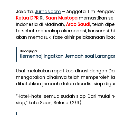
Jakarta,
Jurnas.com
– Anggota Tim Pengawas
Ketua DPR
RI,
Saan Mustopa
memastikan sel
Indonesia di Madinah,
Arab Saudi
, telah di
tersebut mencakup akomodasi, konsumsi, h
akan memasuki fase akhir pelaksanaan ibad
Baca juga :
Kemenhaj Ingatkan Jemaah soal Larang
Usai melakukan rapat koordinasi dengan Da
mengatakan pihaknya telah memperoleh lap
dibutuhkan jemaah dalam kondisi siap digu
“Hotel-hotel semua sudah siap. Dari mulai 
siap,” kata Saan, Selasa (2/6).