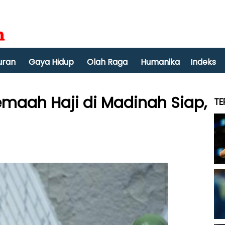
uran
Gaya Hidup
Olah Raga
Humanika
Indeks
maah Haji di Madinah Siap,
TE