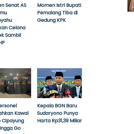
n Senat AS
Momen Istri Bupati
emu
Pemalang Tiba di
nyahu
Gedung KPK
kan Celana
k Sambil
HP
ersonel
Kepala BGN Baru
ahkan Kawal
Sudaryono Punya
 Cipayung
Harta Rp31,39 Miliar
hingga Go