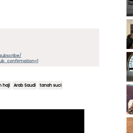
subscribe/
ub_confirmation=1
 haji
Arab Saudi
tanah suci