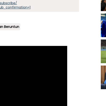
subscribe/
ub_confirmation=1
an Beruntun