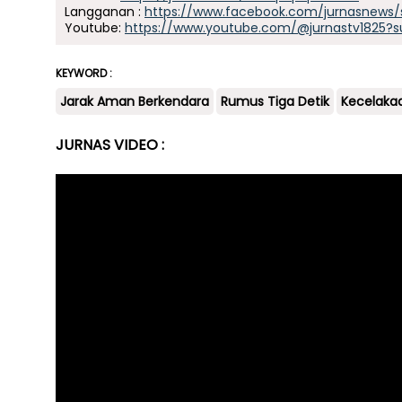
Langganan :
https://www.facebook.com/jurnasnews/
Youtube:
https://www.youtube.com/@jurnastv1825?s
KEYWORD :
Jarak Aman Berkendara
Rumus Tiga Detik
Kecelaka
JURNAS VIDEO :