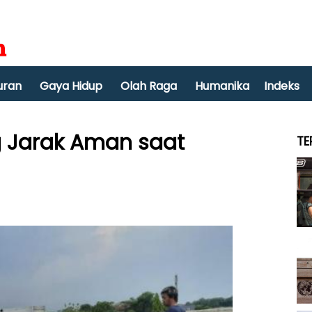
uran
Gaya Hidup
Olah Raga
Humanika
Indeks
 Jarak Aman saat
TE