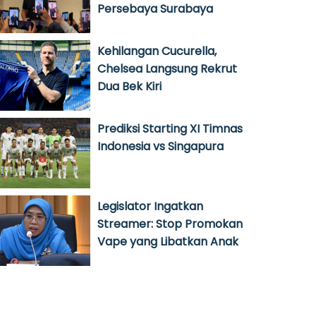
Persebaya Surabaya
Kehilangan Cucurella,
Chelsea Langsung Rekrut
Dua Bek Kiri
Prediksi Starting XI Timnas
Indonesia vs Singapura
Legislator Ingatkan
Streamer: Stop Promokan
Vape yang Libatkan Anak