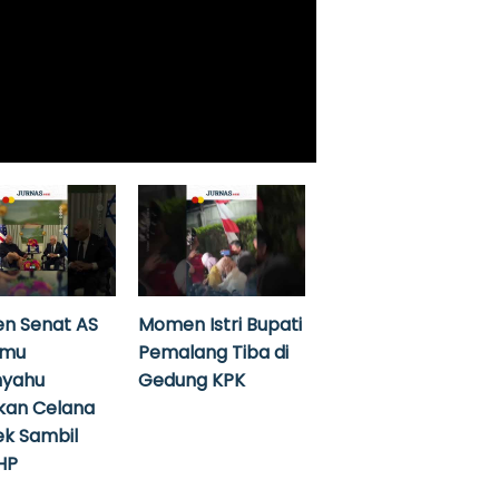
n Senat AS
Momen Istri Bupati
emu
Pemalang Tiba di
nyahu
Gedung KPK
kan Celana
k Sambil
HP