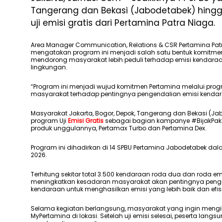
Tangerang dan Bekasi (Jabodetabek) hingga
uji emisi gratis dari Pertamina Patra Niaga.
Area Manager Communication, Relations & CSR Pertamina Patr
mengatakan program ini menjadi salah satu bentuk komitmen 
mendorong masyarakat lebih peduli terhadap emisi kendara
lingkungan.
“Program ini menjadi wujud komitmen Pertamina melalui prog
masyarakat terhadap pentingnya pengendalian emisi kendaraa
Masyarakat Jakarta, Bogor, Depok, Tangerang dan Bekasi (Ja
program Uji
Emisi Gratis
sebagai bagian kampanye #BijakPakaiE
produk unggulannya, Pertamax Turbo dan Pertamina Dex.
Program ini dihadirkan di 14 SPBU Pertamina Jabodetabek dal
2026.
Terhitung sekitar total 3.500 kendaraan roda dua dan roda em
meningkatkan kesadaran masyarakat akan pentingnya pengg
kendaraan untuk menghasilkan emisi yang lebih baik dan efis
Selama kegiatan berlangsung, masyarakat yang ingin mengikut
MyPertamina di lokasi. Setelah uji emisi selesai, peserta lang