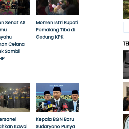
n Senat AS
Momen Istri Bupati
emu
Pemalang Tiba di
nyahu
Gedung KPK
TE
kan Celana
k Sambil
HP
ersonel
Kepala BGN Baru
ahkan Kawal
Sudaryono Punya