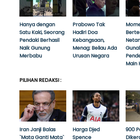
Hanya dengan
Prabowo Tak
Mome
Satu Kaki, Seorang
Hadiri Doa
Bert
Pendaki Berhasil
Kebangsaan,
Neta
Naik Gunung
Menag: Beliau Ada
Guna
Merbabu
Urusan Negara
Pende
Main 
PILIHAN REDAKSI :
Iran Janji Balas
Harga Djed
900 P
`Mata Ganti Mata`
Spence
Diker