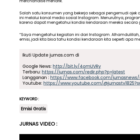
merchandise menarik.
Salah satu konsumen yang bekerja sebagai pengemudi ojek on
ini melalui kanal media sosial Instagram. Menurutnya, progr
karena dapat mengetahui kondisi kendaraan mereka secara g
“Saya mengetahui kegiatan ini dari Instagram. Alhamdulillah
emisi, jadi kita bisa tahu kondisi kendaraan kita seperti apa mel
Ikuti Update jurnas.com di
Google News:
http://bit.ly/4omUVRy
Terbaru:
https://jurnas.com/redir.php?p=latest
Langganan :
https://www.facebook.com/jurnasnews/
Youtube:
https://www.youtube.com/@jurnastv1825?s
KEYWORD :
Emisi Gratis
JURNAS VIDEO :