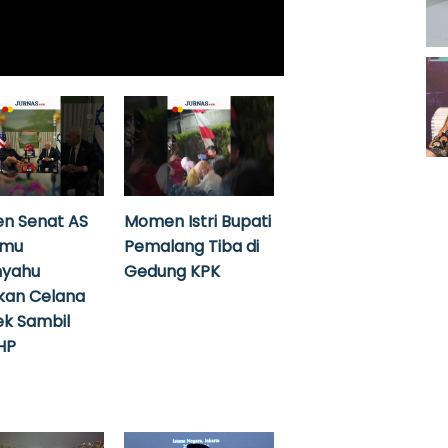
n Senat AS
Momen Istri Bupati
emu
Pemalang Tiba di
nyahu
Gedung KPK
kan Celana
k Sambil
HP