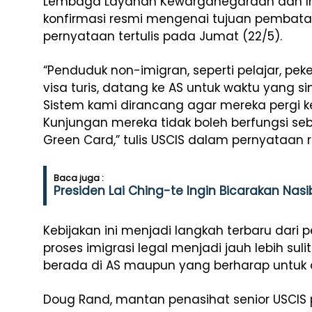
Lembaga Layanan Kewarganegaraan dan Im
konfirmasi resmi mengenai tujuan pembata
pernyataan tertulis pada Jumat (22/5).
“Penduduk non-imigran, seperti pelajar, pe
visa turis, datang ke AS untuk waktu yang si
Sistem kami dirancang agar mereka pergi k
Kunjungan mereka tidak boleh berfungsi s
Green Card,” tulis USCIS dalam pernyataan 
Baca juga :
Presiden Lai Ching-te Ingin Bicarakan Na
Kebijakan ini menjadi langkah terbaru da
proses imigrasi legal menjadi jauh lebih su
berada di AS maupun yang berharap untuk 
Doug Rand, mantan penasihat senior USCIS