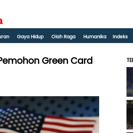
uran
Gaya Hidup
Olah Raga
Humanika
Indeks
 Pemohon Green Card
TE