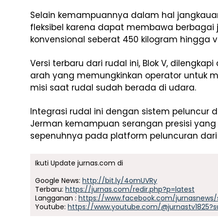
Selain kemampuannya dalam hal jangkauan, 
fleksibel karena dapat membawa berbagai jen
konvensional seberat 450 kilogram hingga 
Versi terbaru dari rudal ini, Blok V, dilen
arah yang memungkinkan operator untuk 
misi saat rudal sudah berada di udara.
Integrasi rudal ini dengan sistem peluncu
Jerman kemampuan serangan presisi yang l
sepenuhnya pada platform peluncuran dari 
Ikuti Update jurnas.com di
Google News:
http://bit.ly/4omUVRy
Terbaru:
https://jurnas.com/redir.php?p=latest
Langganan :
https://www.facebook.com/jurnasnews/
Youtube:
https://www.youtube.com/@jurnastv1825?s