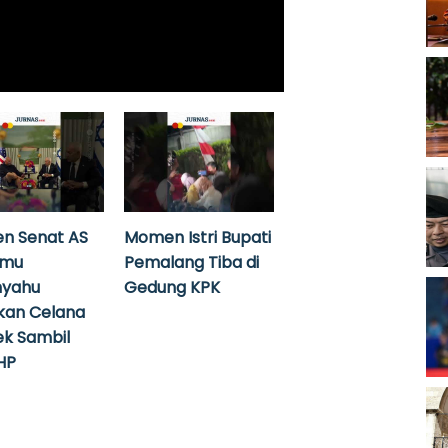
n Senat AS
Momen Istri Bupati
emu
Pemalang Tiba di
nyahu
Gedung KPK
kan Celana
k Sambil
HP