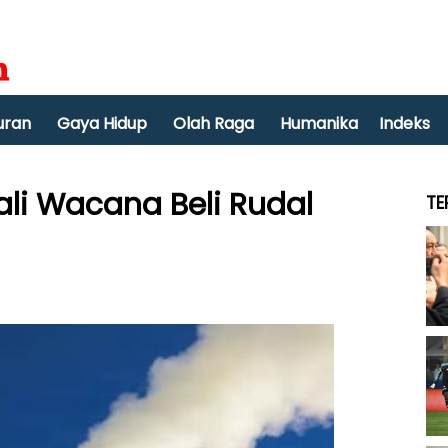
uran
Gaya Hidup
Olah Raga
Humanika
Indeks
i Wacana Beli Rudal
TE