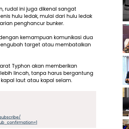
rudal ini juga dikenal sangat
is hulu ledak, mulai dari hulu ledak
varian penghancur bunker.
gkapi dengan kemampuan komunikasi dua
mengubah target atau membatalkan
r darat Typhon akan memberikan
ebih lincah, tanpa harus bergantung
kapal laut atau kapal selam.
subscribe/
ub_confirmation=1