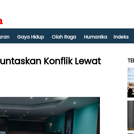
uran
Gaya Hidup
Olah Raga
Humanika
Indeks
untaskan Konflik Lewat
TE