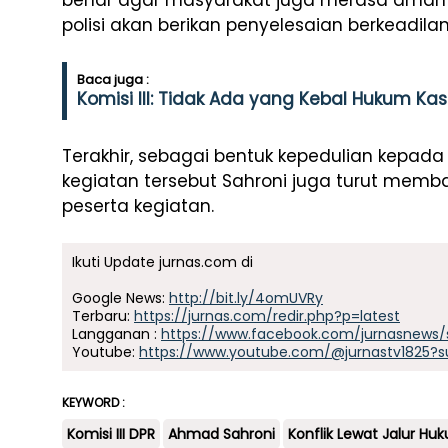
benar agar masyarakat juga merasa aman d
polisi akan berikan penyelesaian berkeadilan,
Baca juga :
Komisi III: Tidak Ada yang Kebal Hukum Ka
Terakhir, sebagai bentuk kepedulian kepad
kegiatan tersebut Sahroni juga turut mem
peserta kegiatan.
Ikuti Update jurnas.com di
Google News:
http://bit.ly/4omUVRy
Terbaru:
https://jurnas.com/redir.php?p=latest
Langganan :
https://www.facebook.com/jurnasnews/
Youtube:
https://www.youtube.com/@jurnastv1825?s
KEYWORD :
Komisi III DPR
Ahmad Sahroni
Konflik Lewat Jalur Hu