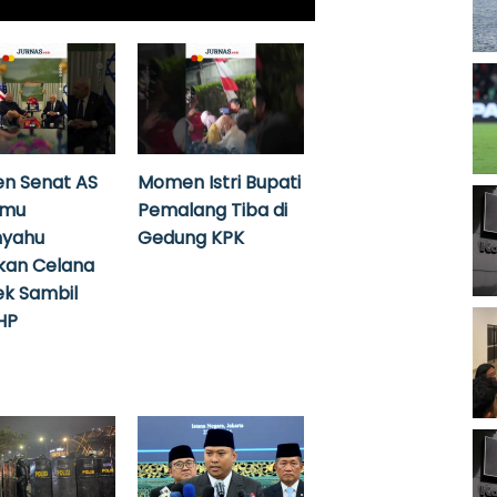
n Senat AS
Momen Istri Bupati
emu
Pemalang Tiba di
nyahu
Gedung KPK
kan Celana
k Sambil
HP