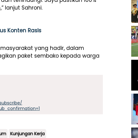
an terlindungi. Saya pastikan 100%
” lanjut Sahroni.
sus Konten Rasis
a masyarakat yang hadir, dalam
bagikan paket sembako kepada warga
subscribe/
ub_confirmation=1
kum
Kunjungan Kerja