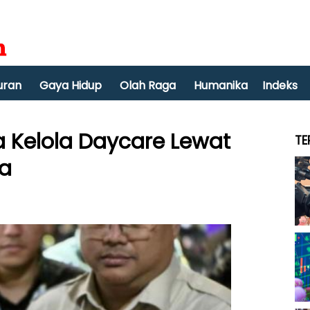
uran
Gaya Hidup
Olah Raga
Humanika
Indeks
a Kelola Daycare Lewat
TE
ga