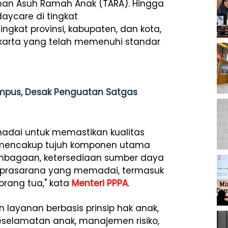
man Asuh Ramah Anak (TARA). Hingga
 daycare di tingkat
ngkat provinsi, kabupaten, dan kota,
yakarta yang telah memenuhi standar
Kampus, Desak Penguatan Satgas
madai untuk memastikan kualitas
A mencakup tujuh komponen utama
elembagaan, ketersediaan sumber daya
 prasarana yang memadai, termasuk
rang tua," kata
Menteri PPPA
.
 layanan berbasis prinsip hak anak,
selamatan anak, manajemen risiko,