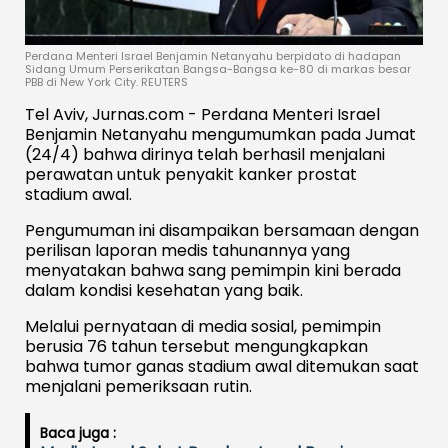
Perdana Menteri Israel Benjamin Netanyahu berpidato di hadapan
Sidang Umum Perserikatan Bangsa-Bangsa ke-80 di markas besar
PBB di New York City. REUTERS
Tel Aviv, Jurnas.com - Perdana Menteri Israel
Benjamin Netanyahu mengumumkan pada Jumat
(24/4) bahwa dirinya telah berhasil menjalani
perawatan untuk penyakit kanker prostat
stadium awal.
Pengumuman ini disampaikan bersamaan dengan
perilisan laporan medis tahunannya yang
menyatakan bahwa sang pemimpin kini berada
dalam kondisi kesehatan yang baik.
Melalui pernyataan di media sosial, pemimpin
berusia 76 tahun tersebut mengungkapkan
bahwa tumor ganas stadium awal ditemukan saat
menjalani pemeriksaan rutin.
Baca juga :