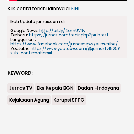
Klik berita terkini lainnya di
SINI...
Ikuti Update jurnas.com di
Google News:
http://bit.ly/4omUVRy
Terbaru:
https://jurnas.com/redir.php?p=latest
Langganan :
https://www.facebook.com/jurnasnews/subscribe/
Youtube:
https://www.youtube.com/@jurnastv1825?
sub_confirmation=1
KEYWORD :
Jurnas TV
Eks Kepala BGN
Dadan Hindayana
Kejaksaan Agung
Korupsi SPPG