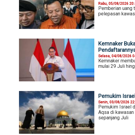
Rabu, 05/08/2026 20
Pemberian uang t
pelepasan kawasa
Kemnaker Buka 
Pendaftaranny
Selasa, 04/08/2026 0
Kemnaker membuka
mulai 29 Juli hin
Pemukim Israel
Senin, 03/08/2026 22
Pemukim Israel d
Aqsa di kawasan 
sepanjang Juli