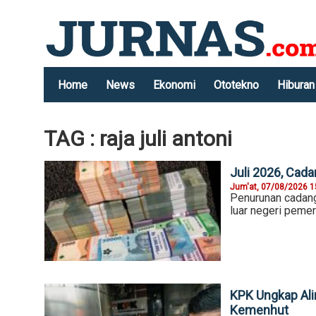
Home
News
Ekonomi
Ototekno
Hiburan
TAG : raja juli antoni
Juli 2026, Cada
Jum'at, 07/08/2026 1
Penurunan cadang
luar negeri pemer
KPK Ungkap Ali
Kemenhut