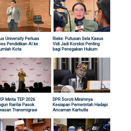
us University Perluas
Rieke: Putusan Sela Kasus
es Pendidikan AI ke
Vidi Jadi Koreksi Penting
umlah Kota
bagi Penegakan Hukum
KP Minta TEP 2026
DPR Soroti Minimnya
gun Rantai Pasok
Kesiapan Pemerintah Hadapi
wasan Transmigrasi
Ancaman Karhutla