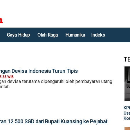
Gaya Hidup
Olah Raga
Humanika
Indeks
T
ngan Devisa Indonesia Turun Tipis
5:35 WIB
an devisa terutama dipengaruhi oleh pembayaran utang
intah
KPK
Usa
Kor
ran 12.500 SGD dari Bupati Kuansing ke Pejabat