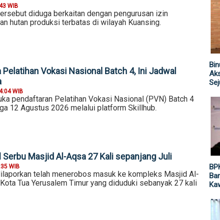
:43 WIB
ersebut diduga berkaitan dengan pengurusan izin
n hutan produksi terbatas di wilayah Kuansing.
Bin
Pelatihan Vokasi Nasional Batch 4, Ini Jadwal
Aks
a
Sej
4:04 WIB
 pendaftaran Pelatihan Vokasi Nasional (PVN) Batch 4
gga 12 Agustus 2026 melalui platform Skillhub.
 Serbu Masjid Al-Aqsa 27 Kali sepanjang Juli
BP
:35 WIB
ilaporkan telah menerobos masuk ke kompleks Masjid Al-
Ban
Kota Tua Yerusalem Timur yang diduduki sebanyak 27 kali
Ka