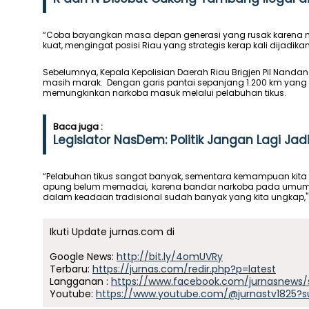
“Coba bayangkan masa depan generasi yang rusak karena na
kuat, mengingat posisi Riau yang strategis kerap kali dijadi
Sebelumnya, Kepala Kepolisian Daerah Riau Brigjen Pil Nanda
masih marak. Dengan garis pantai sepanjang 1.200 km yang 
memungkinkan narkoba masuk melalui pelabuhan tikus.
Baca juga :
Legislator NasDem: Politik Jangan Lagi J
“Pelabuhan tikus sangat banyak, sementara kemampuan kita
apung belum memadai, karena bandar narkoba pada umumny
dalam keadaan tradisional sudah banyak yang kita ungkap,
Ikuti Update jurnas.com di
Google News:
http://bit.ly/4omUVRy
Terbaru:
https://jurnas.com/redir.php?p=latest
Langganan :
https://www.facebook.com/jurnasnews/
Youtube:
https://www.youtube.com/@jurnastv1825?s