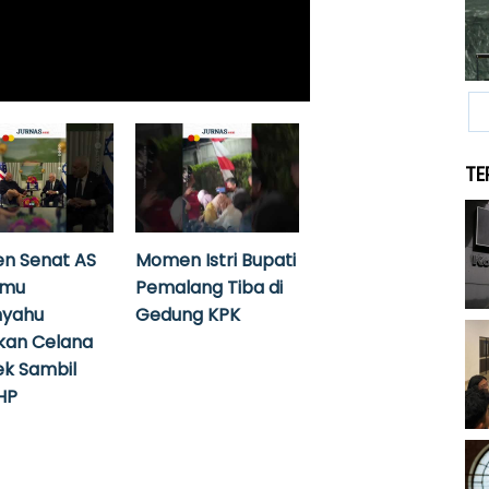
TE
n Senat AS
Momen Istri Bupati
emu
Pemalang Tiba di
nyahu
Gedung KPK
kan Celana
k Sambil
HP