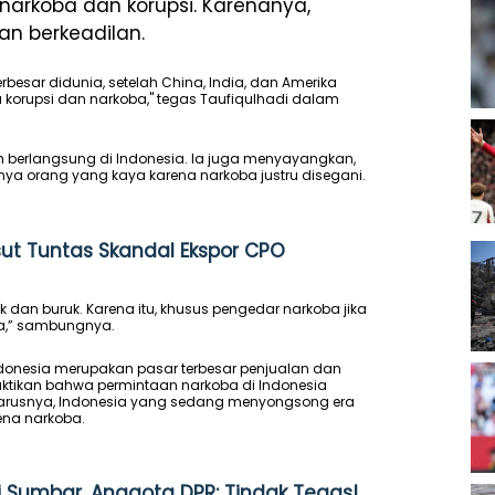
 narkoba dan korupsi. Karenanya,
n berkeadilan.
besar didunia, setelah China, India, dan Amerika
ena korupsi dan narkoba," tegas Taufiqulhadi dalam
ih berlangsung di Indonesia. Ia juga menyayangkan,
a orang yang kaya karena narkoba justru disegani.
ut Tuntas Skandal Ekspor CPO
 dan buruk. Karena itu, khusus pengedar narkoba jika
ba,” sambungnya.
ndonesia merupakan pasar terbesar penjualan dan
uktikan bahwa permintaan narkoba di Indonesia
eharusnya, Indonesia yang sedang menyongsong era
ena narkoba.
 Sumbar, Anggota DPR: Tindak Tegas!