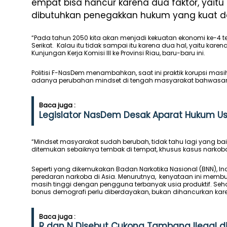
empat bisa hancur karena dua faktor, yaitu
dibutuhkan penegakkan hukum yang kuat da
“Pada tahun 2050 kita akan menjadi kekuatan ekonomi ke-4 ter
Serikat. Kalau itu tidak sampai itu karena dua hal, yaitu kar
Kunjungan Kerja Komisi III ke Provinsi Riau, baru-baru ini.
Politisi F-NasDem menambahkan, saat ini praktik korupsi mas
adanya perubahan mindset di tengah masyarakat bahwasany
Baca juga :
Legislator NasDem Desak Aparat Hukum Us
“Mindset masyarakat sudah berubah, tidak tahu lagi yang baik
ditemukan sebaiknya tembak di tempat, khusus kasus narko
Seperti yang dikemukakan Badan Narkotika Nasional (BNN), I
peredaran narkoba di Asia. Menurutnya, kenyataan ini memb
masih tinggi dengan pengguna terbanyak usia produktif. S
bonus demografi perlu diberdayakan, bukan dihancurkan kar
Baca juga :
R dan N Disebut Cukong Tambang Ilegal di