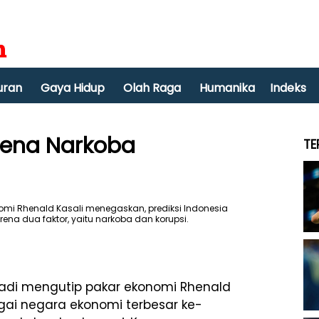
uran
Gaya Hidup
Olah Raga
Humanika
Indeks
rena Narkoba
TE
ulhadi mengutip pakar ekonomi Rhenald
gai negara ekonomi terbesar ke-