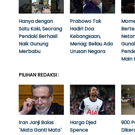
Hanya dengan
Prabowo Tak
Mome
Satu Kaki, Seorang
Hadiri Doa
Bert
Pendaki Berhasil
Kebangsaan,
Neta
Naik Gunung
Menag: Beliau Ada
Guna
Merbabu
Urusan Negara
Pende
Main 
PILIHAN REDAKSI :
Iran Janji Balas
Harga Djed
900 P
`Mata Ganti Mata`
Spence
Diker