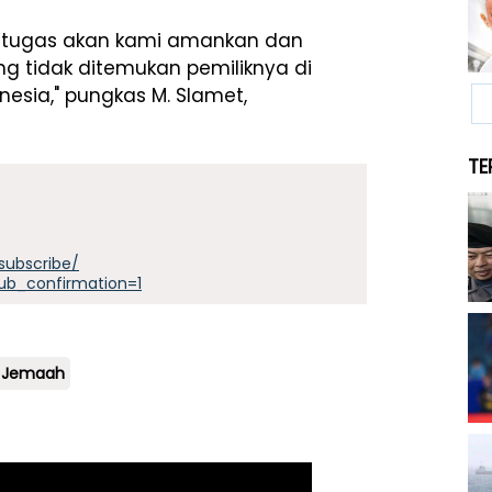
etugas akan kami amankan dan
g tidak ditemukan pemiliknya di
nesia," pungkas M. Slamet,
TE
subscribe/
ub_confirmation=1
n Jemaah