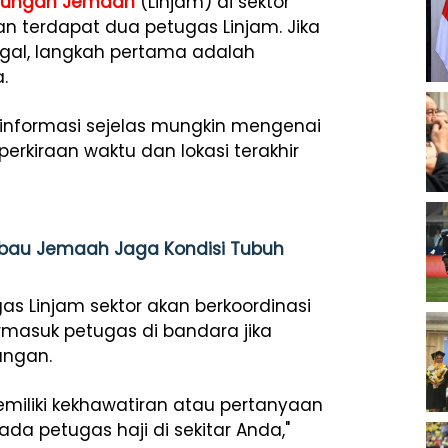
ndungan Jemaah
(Linjam) di sektor
n terdapat dua petugas Linjam. Jika
ggal, langkah pertama adalah
.
n informasi sejelas mungkin mengenai
 perkiraan waktu dan lokasi terakhir
mbau Jemaah Jaga Kondisi Tubuh
as Linjam sektor akan berkoordinasi
rmasuk petugas di bandara jika
angan.
emiliki kekhawatiran atau pertanyaan
ada petugas haji di sekitar Anda,"