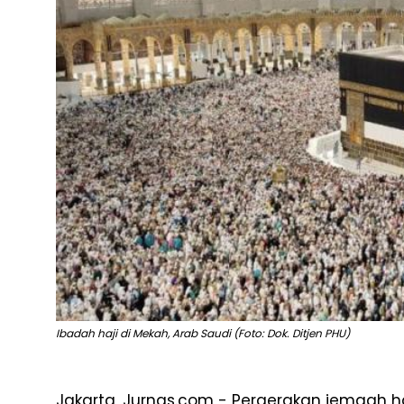
Ibadah haji di Mekah, Arab Saudi (Foto: Dok. Ditjen PHU)
Jakarta, Jurnas.com -
Pergerakan
jemaah
h