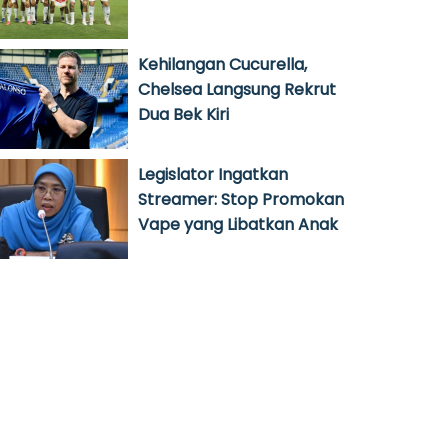
Kehilangan Cucurella,
Chelsea Langsung Rekrut
Dua Bek Kiri
Legislator Ingatkan
Streamer: Stop Promokan
Vape yang Libatkan Anak