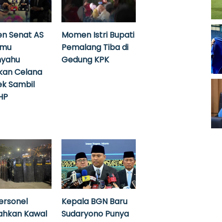
n Senat AS
Momen Istri Bupati
emu
Pemalang Tiba di
nyahu
Gedung KPK
kan Celana
k Sambil
HP
ersonel
Kepala BGN Baru
ahkan Kawal
Sudaryono Punya