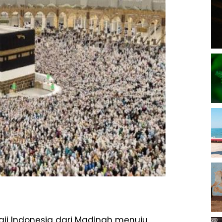
aji
Indonesia
dari
Madinah
menuju