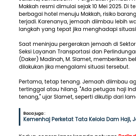
Makkah
resmi
dimulai
sejak
10
Mei
2025.
Di
t
berbagai hotel menuju Makkah,
risiko
baran
terjadi
.
Karenanya
,
jemaah
diimbau
lebih
w
langkah
yang
tepat
jika
menghadapi
situas
Saat meninjau pergerakan jemaah di Sektor 
Seksi
Layanan
Transportasi
dan
Perlindung
(
Daker)
Madinah,
M.
Slamet
,
memberikan beb
dilakukan jika mengalami situasi tersebut.
Pertama, tetap tenang. Jemaah diimbau aga
tertinggal atau hilang. "Ada petugas haji I
tenang," ujar Slamet, seperti dikutip dari l
Baca juga :
Kemenhaj Perketat Tata Kelola Dam Haji,