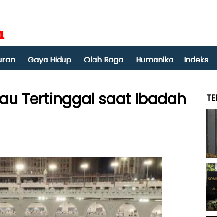
uran
Gaya Hidup
Olah Raga
Humanika
Indeks
tau Tertinggal saat Ibadah
TE