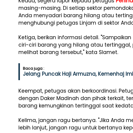
Kedua, segera lapor kepada petugas
Perli
masing-masing. Di setiap sektor pemondoka
Anda menyadari barang hilang atau tertin
menghubungi petugas Linjam di sektor Anda
Ketiga, berikan informasi detail. "Sampaika
ciri-ciri barang yang hilang atau tertinggal,
melihat barang tersebut," kata Slamet.
Baca juga :
Jelang Puncak Haji Armuzna, Kemenhaj I
Keempat, petugas akan berkoordinasi. Petug
dengan Daker Madinah dan pihak terkait, te
barang kemungkinan tertinggal saat kedat
Kelima, jangan ragu bertanya. "Jika Anda m
lebih lanjut, jangan ragu untuk bertanya kep