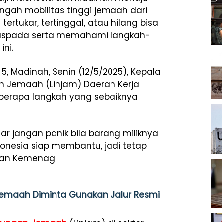
engah
mobilitas
tinggi
jemaah dari
g
tertukar,
tertinggal,
atau
hilang bisa
aspada
serta
memahami
langkah-
i
ini.
5, Madinah, Senin (12/5/2025), Kepala
an
Jemaah (
Linjam)
Daerah
Kerja
erapa langkah yang sebaiknya
r jangan panik bila barang miliknya
ndonesia siap membantu, jadi tetap
aman Kemenag.
 Jemaah Diminta Gunakan Jalur Resmi