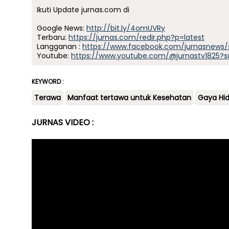
Ikuti Update jurnas.com di
Google News:
http://bit.ly/4omUVRy
Terbaru:
https://jurnas.com/redir.php?p=latest
Langganan :
https://www.facebook.com/jurnasnews/
Youtube:
https://www.youtube.com/@jurnastv1825?s
KEYWORD :
Terawa
Manfaat tertawa untuk Kesehatan
Gaya Hi
JURNAS VIDEO :