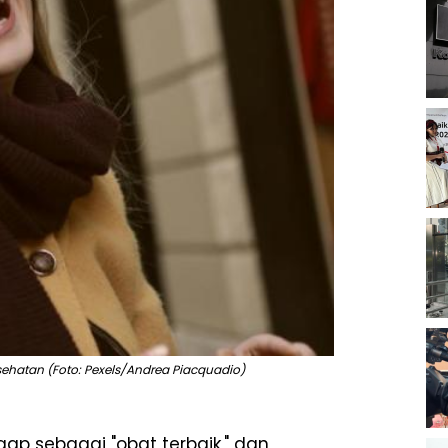
sehatan (Foto: Pexels/Andrea Piacquadio)
ap sebagai "obat terbaik," dan