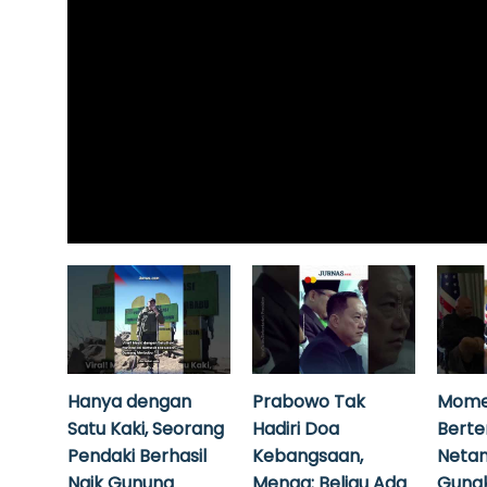
Hanya dengan
Prabowo Tak
Mome
Satu Kaki, Seorang
Hadiri Doa
Bert
Pendaki Berhasil
Kebangsaan,
Neta
Naik Gunung
Menag: Beliau Ada
Guna