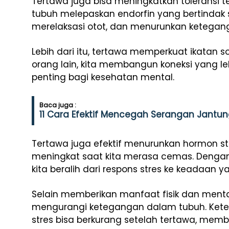
Tertawa juga bisa meningkatkan toleransi te
tubuh melepaskan endorfin yang bertindak s
merelaksasi otot, dan menurunkan ketegan
Lebih dari itu, tertawa memperkuat ikatan so
orang lain, kita membangun koneksi yang l
penting bagi kesehatan mental.
Baca juga :
11 Cara Efektif Mencegah Serangan Jantung
Tertawa juga efektif menurunkan hormon stre
meningkat saat kita merasa cemas. Dengan 
kita beralih dari respons stres ke keadaan yan
Selain memberikan manfaat fisik dan ment
mengurangi ketegangan dalam tubuh. Keteg
stres bisa berkurang setelah tertawa, memb