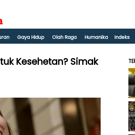
uran
Gaya Hidup
Olah Raga
Humanika
Indeks
tuk Kesehetan? Simak
TE