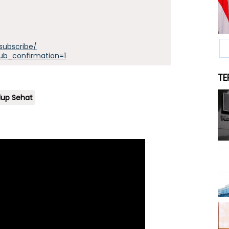
subscribe/
ub_confirmation=1
TE
dup Sehat