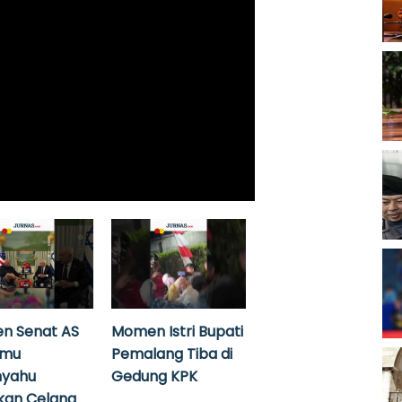
n Senat AS
Momen Istri Bupati
emu
Pemalang Tiba di
nyahu
Gedung KPK
kan Celana