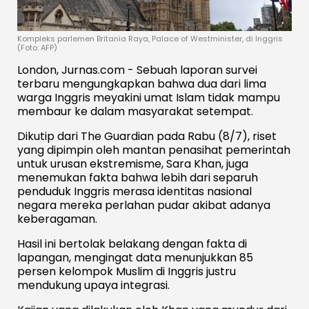
Kompleks parlemen Britania Raya, Palace of Westminister, di Inggris
(Foto: AFP)
London, Jurnas.com - Sebuah laporan survei
terbaru mengungkapkan bahwa dua dari lima
warga Inggris meyakini umat Islam tidak mampu
membaur ke dalam masyarakat setempat.
Dikutip dari The Guardian pada Rabu (8/7), riset
yang dipimpin oleh mantan penasihat pemerintah
untuk urusan ekstremisme, Sara Khan, juga
menemukan fakta bahwa lebih dari separuh
penduduk Inggris merasa identitas nasional
negara mereka perlahan pudar akibat adanya
keberagaman.
Hasil ini bertolak belakang dengan fakta di
lapangan, mengingat data menunjukkan 85
persen kelompok Muslim di Inggris justru
mendukung upaya integrasi.