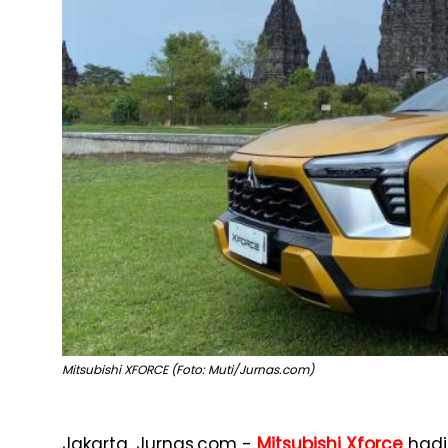
Mitsubishi XFORCE (Foto: Muti/Jurnas.com)
Jakarta, Jurnas.com -
Mitsubishi Xforce
hadi