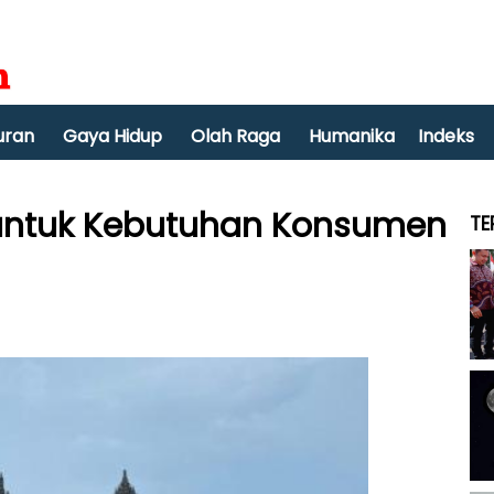
uran
Gaya Hidup
Olah Raga
Humanika
Indeks
n untuk Kebutuhan Konsumen
TE