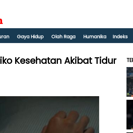
uran
Gaya Hidup
Olah Raga
Humanika
Indeks
isiko Kesehatan Akibat Tidur
TE