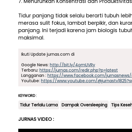
7. Menurunkan Konsentrasi dan Produktivitas
Tidur panjang tidak selalu berarti tubuh leb
merasa sulit fokus, lambat berpikir, dan kur
panjang. Ini terjadi karena jam biologis tub
maksimal.
Ikuti Update jurnas.com di
Google News:
http://bit.ly/4omUVRy
Terbaru:
https://jurnas.com/redir.php?p=latest
Langganan :
https://www.facebook.com/jurnasnews/
Youtube:
https://www.youtube.com/@jurnastv1825?s
KEYWORD :
Tidur Terlalu Lama
Dampak Oversleeping
Tips Kese
JURNAS VIDEO :