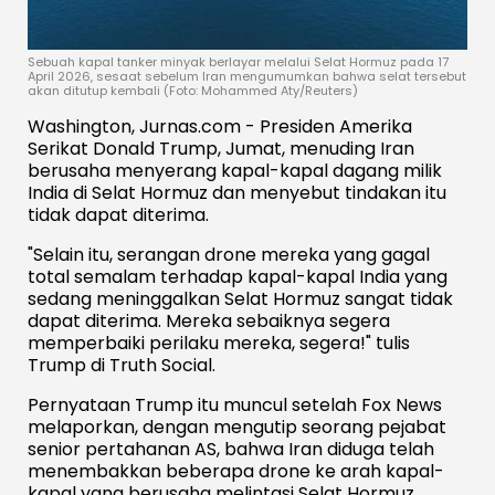
Sebuah kapal tanker minyak berlayar melalui Selat Hormuz pada 17
April 2026, sesaat sebelum Iran mengumumkan bahwa selat tersebut
akan ditutup kembali (Foto: Mohammed Aty/Reuters)
Washington, Jurnas.com - Presiden Amerika
Serikat Donald Trump, Jumat, menuding Iran
berusaha menyerang kapal-kapal dagang milik
India di Selat Hormuz dan menyebut tindakan itu
tidak dapat diterima.
"Selain itu, serangan drone mereka yang gagal
total semalam terhadap kapal-kapal India yang
sedang meninggalkan Selat Hormuz sangat tidak
dapat diterima. Mereka sebaiknya segera
memperbaiki perilaku mereka, segera!" tulis
Trump di Truth Social.
Pernyataan Trump itu muncul setelah Fox News
melaporkan, dengan mengutip seorang pejabat
senior pertahanan AS, bahwa Iran diduga telah
menembakkan beberapa drone ke arah kapal-
kapal yang berusaha melintasi Selat Hormuz.