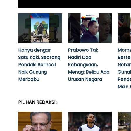
Hanya dengan
Prabowo Tak
Mome
Satu Kaki, Seorang
Hadiri Doa
Bert
Pendaki Berhasil
Kebangsaan,
Neta
Naik Gunung
Menag: Beliau Ada
Guna
Merbabu
Urusan Negara
Pende
Main 
PILIHAN REDAKSI :