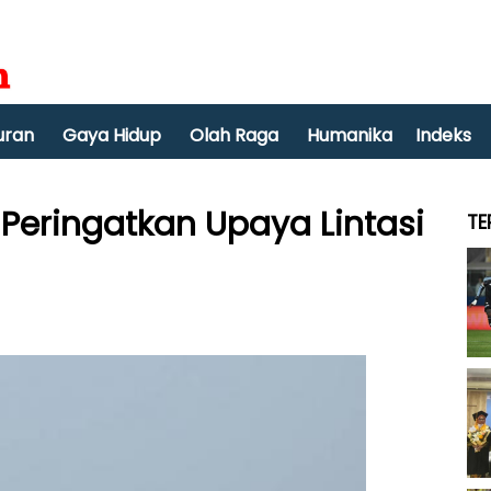
uran
Gaya Hidup
Olah Raga
Humanika
Indeks
Peringatkan Upaya Lintasi
TE