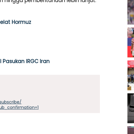
n hingga pemberitahuan lebih lanjut.
Selat Hormuz
i Pasukan IRGC Iran
subscribe/
ub_confirmation=1