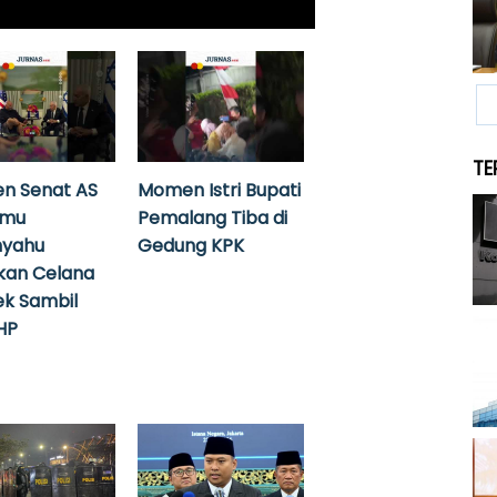
TE
n Senat AS
Momen Istri Bupati
emu
Pemalang Tiba di
nyahu
Gedung KPK
kan Celana
k Sambil
HP