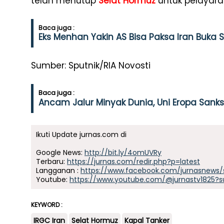
telah menutup
Selat Hormuz
untuk pelayara
Baca juga :
Eks Menhan Yakin AS Bisa Paksa Iran Buka 
Sumber: Sputnik/RIA Novosti
Baca juga :
Ancam Jalur Minyak Dunia, Uni Eropa Sanks
Ikuti Update jurnas.com di
Google News:
http://bit.ly/4omUVRy
Terbaru:
https://jurnas.com/redir.php?p=latest
Langganan :
https://www.facebook.com/jurnasnews/
Youtube:
https://www.youtube.com/@jurnastv1825?s
KEYWORD :
IRGC Iran
Selat Hormuz
Kapal Tanker