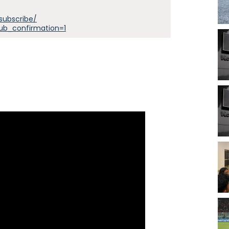
subscribe/
ub_confirmation=1