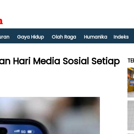
uran
Gaya Hidup
Olah Raga
Humanika
Indeks
an Hari Media Sosial Setiap
TE