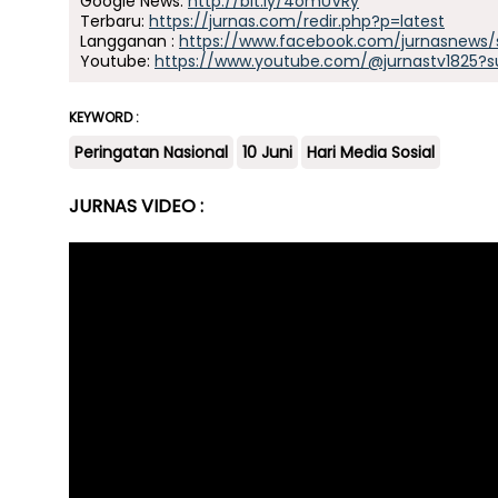
Google News:
http://bit.ly/4omUVRy
Terbaru:
https://jurnas.com/redir.php?p=latest
Langganan :
https://www.facebook.com/jurnasnews/
Youtube:
https://www.youtube.com/@jurnastv1825?s
KEYWORD :
Peringatan Nasional
10 Juni
Hari Media Sosial
JURNAS VIDEO :