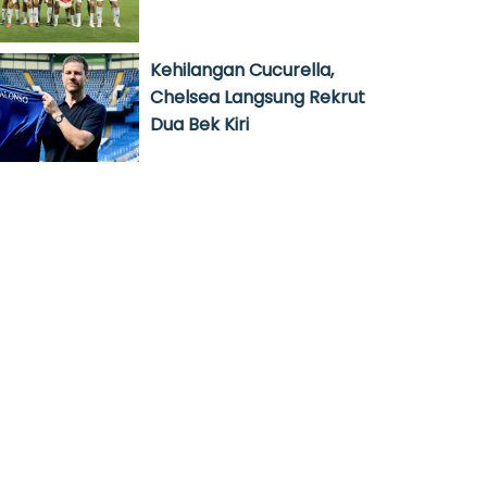
Kehilangan Cucurella,
Chelsea Langsung Rekrut
Dua Bek Kiri