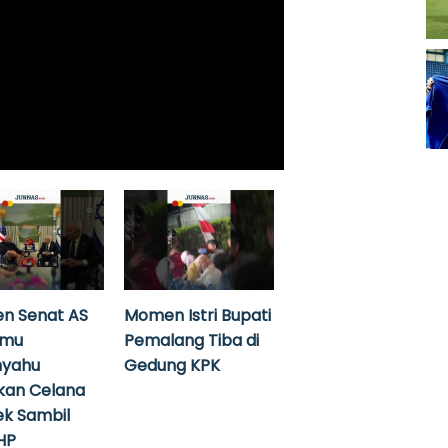
n Senat AS
Momen Istri Bupati
emu
Pemalang Tiba di
nyahu
Gedung KPK
kan Celana
k Sambil
HP