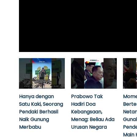
Hanya dengan
Prabowo Tak
Mome
Satu Kaki, Seorang
Hadiri Doa
Bert
Pendaki Berhasil
Kebangsaan,
Neta
Naik Gunung
Menag: Beliau Ada
Guna
Merbabu
Urusan Negara
Pende
Main 