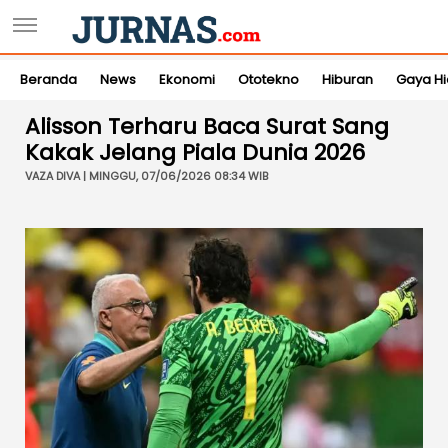
Beranda
News
Ekonomi
Ototekno
Hiburan
Gaya H
Alisson Terharu Baca Surat Sang
Kakak Jelang Piala Dunia 2026
VAZA DIVA | MINGGU, 07/06/2026 08:34 WIB