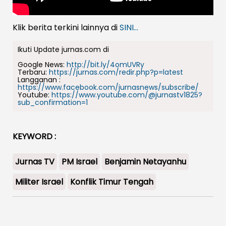
Klik berita terkini lainnya di
SINI...
Ikuti Update jurnas.com di
Google News:
http://bit.ly/4omUVRy
Terbaru:
https://jurnas.com/redir.php?p=latest
Langganan :
https://www.facebook.com/jurnasnews/subscribe/
Youtube:
https://www.youtube.com/@jurnastv1825?
sub_confirmation=1
KEYWORD :
Jurnas TV
PM Israel
Benjamin Netayanhu
Militer Israel
Konflik Timur Tengah