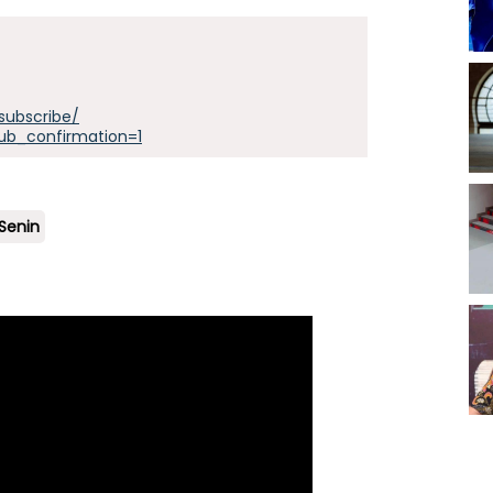
subscribe/
ub_confirmation=1
 Senin