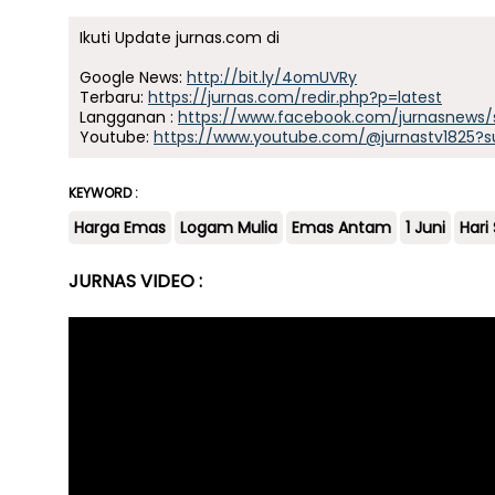
Ikuti Update jurnas.com di
Google News:
http://bit.ly/4omUVRy
Terbaru:
https://jurnas.com/redir.php?p=latest
Langganan :
https://www.facebook.com/jurnasnews/
Youtube:
https://www.youtube.com/@jurnastv1825?s
KEYWORD :
Harga Emas
Logam Mulia
Emas Antam
1 Juni
Hari
JURNAS VIDEO :