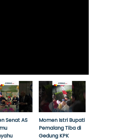
n Senat AS
Momen Istri Bupati
emu
Pemalang Tiba di
nyahu
Gedung KPK