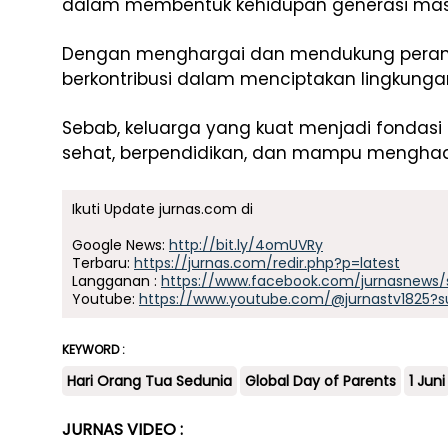
dalam membentuk kehidupan generasi mas
Dengan menghargai dan mendukung peran o
berkontribusi dalam menciptakan lingkungan
Sebab, keluarga yang kuat menjadi fondasi
sehat, berpendidikan, dan mampu mengha
Ikuti Update jurnas.com di
Google News:
http://bit.ly/4omUVRy
Terbaru:
https://jurnas.com/redir.php?p=latest
Langganan :
https://www.facebook.com/jurnasnews/
Youtube:
https://www.youtube.com/@jurnastv1825?s
KEYWORD :
Hari Orang Tua Sedunia
Global Day of Parents
1 Juni
JURNAS VIDEO :